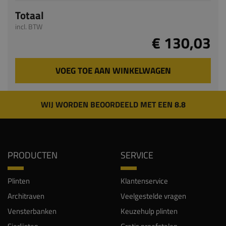
Totaal
incl. BTW
€ 130,03
VOEG TOE AAN WINKELWAGEN
WIJ WORDEN BEOORDEELD MET EEN 8.8
PRODUCTEN
SERVICE
Plinten
Klantenservice
Architraven
Veelgestelde vragen
Vensterbanken
Keuzehulp plinten