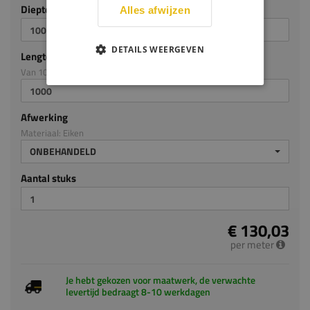
Diepte mm (milimeters)
Alles afwijzen
DETAILS WEERGEVEN
Lengte mm (milimeters)
Van 100mm tot en met 5000mm
Afwerking
Materiaal: Eiken
ONBEHANDELD
Aantal stuks
€ 130,03
per meter
Je hebt gekozen voor maatwerk, de verwachte
levertijd bedraagt 8-10 werkdagen