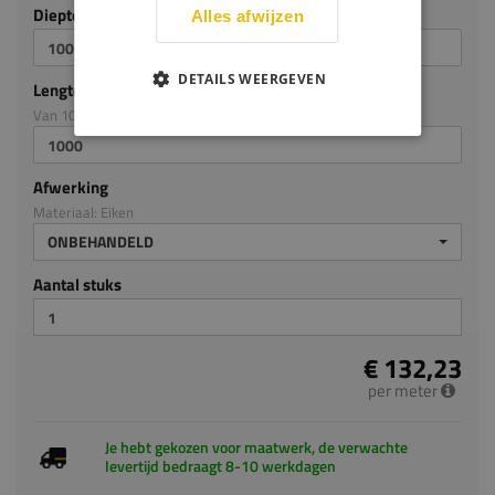
Diepte mm (milimeters)
Alles afwijzen
DETAILS WEERGEVEN
Lengte mm (milimeters)
Van 100mm tot en met 3300mm
Afwerking
Materiaal: Eiken
ONBEHANDELD
Aantal stuks
€ 132,23
per meter
Je hebt gekozen voor maatwerk, de verwachte
levertijd bedraagt 8-10 werkdagen