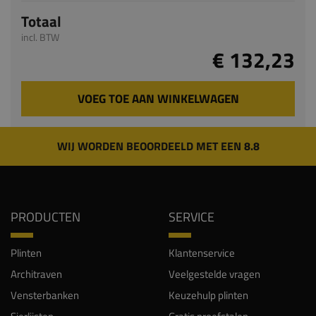
Totaal
incl. BTW
€ 132,23
VOEG TOE AAN WINKELWAGEN
WIJ WORDEN BEOORDEELD MET EEN 8.8
PRODUCTEN
SERVICE
Plinten
Klantenservice
Architraven
Veelgestelde vragen
Vensterbanken
Keuzehulp plinten