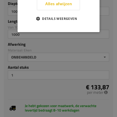
Diepte mm (milimeters)
Alles afwijzen
DETAILS WEERGEVEN
Lengte mm (milimeters)
Van 100mm tot en met 4000mm
Afwerking
Materiaal: Eiken
ONBEHANDELD
Aantal stuks
€ 133,87
per meter
Je hebt gekozen voor maatwerk, de verwachte
levertijd bedraagt 8-10 werkdagen