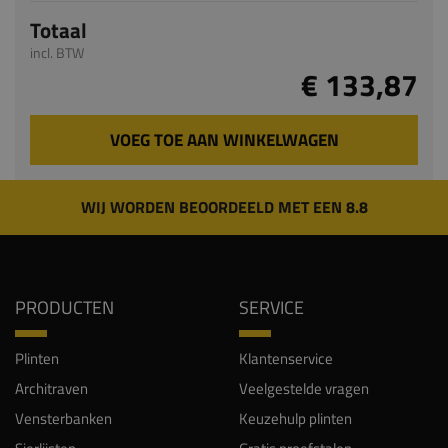
Totaal
incl. BTW
€ 133,87
VOEG TOE AAN WINKELWAGEN
WIJ WORDEN BEOORDEELD MET EEN 8.8
PRODUCTEN
SERVICE
Plinten
Klantenservice
Architraven
Veelgestelde vragen
Vensterbanken
Keuzehulp plinten