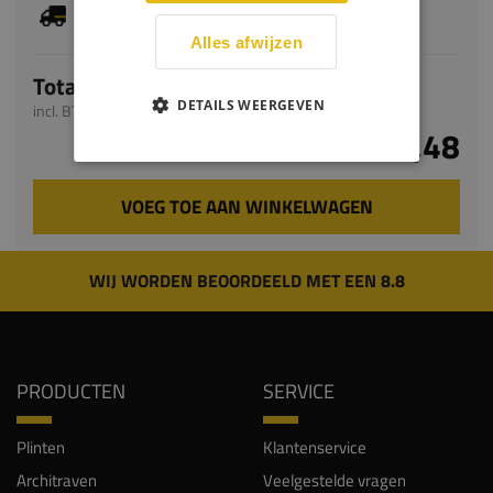
Je hebt gekozen voor maatwerk, de verwachte
levertijd bedraagt 8-10 werkdagen
Alles afwijzen
Totaal
DETAILS WEERGEVEN
incl. BTW
€ 72,48
VOEG TOE AAN WINKELWAGEN
WIJ WORDEN BEOORDEELD MET EEN 8.8
PRODUCTEN
SERVICE
Plinten
Klantenservice
Architraven
Veelgestelde vragen