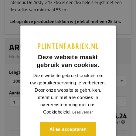
interieur. De Arstyl Z13 Flex is een flexibele sierlijst met een
flexradius van minimaal 55 cm.
Let op: deze producten lakken wij niet af met een 2k lak.
ARSTYL Z13 FLEX
Model AS07 | 20 x 80 mm | PU
Deze website maakt
gebruik van cookies.
Lengte (mm)
Deze website gebruikt cookies om
2000
uw gebruikerservaring te verbeteren.
Door onze website te gebruiken,
Aantal stuks
stemt u in met alle cookies in
overeenstemming met ons
Cookiebeleid.
€ 36,24
Lees verder
per meter
Alles accepteren