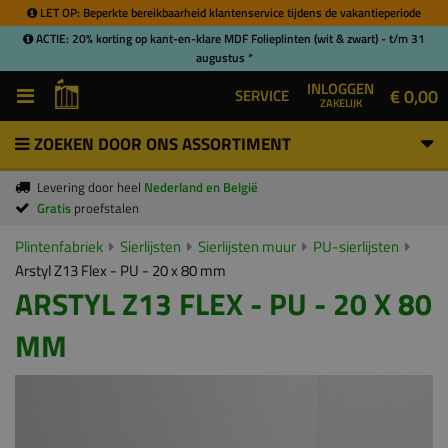
LET OP: Beperkte bereikbaarheid klantenservice tijdens de vakantieperiode
ACTIE: 20% korting op kant-en-klare MDF Folieplinten (wit & zwart) - t/m 31
augustus *
INLOGGEN
€ 0,00
SERVICE
ZAKELIJK
ZOEKEN DOOR ONS ASSORTIMENT
Levering door heel
Nederland en België
Gratis
proefstalen
Plintenfabriek
Sierlijsten
Sierlijsten muur
PU-sierlijsten
Arstyl Z13 Flex - PU - 20 x 80 mm
ARSTYL Z13 FLEX - PU - 20 X 80
MM