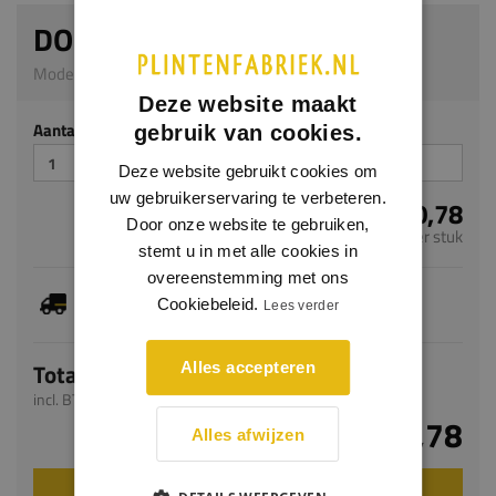
DOMOSTYL GA1
Model DS23 | 100 x 125 mm | PU
Deze website maakt
Aantal stuks
gebruik van cookies.
Deze website gebruikt cookies om
uw gebruikerservaring te verbeteren.
€ 310,78
Door onze website te gebruiken,
per stuk
stemt u in met alle cookies in
overeenstemming met ons
Je hebt gekozen voor maatwerk, de verwachte
Cookiebeleid.
Lees verder
levertijd bedraagt 8-10 werkdagen
Totaal
Alles accepteren
incl. BTW
€ 310,78
Alles afwijzen