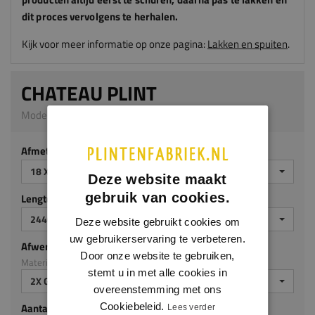
dit proces vervolgens te herhalen.
Kijk voor meer informatie op onze pagina:
Lakken en spuiten
.
CHATEAU PLINT
Model 0138 | 18 x 140 mm | MDF v313
Afmeting
18 X 140 MM
Deze website maakt
gebruik van cookies.
Lengte (mm)
2440 MM
Deze website gebruikt cookies om
uw gebruikerservaring te verbeteren.
Afwerking
Door onze website te gebruiken,
Materiaal: MDF v313
stemt u in met alle cookies in
2X GEGROND
overeenstemming met ons
Cookiebeleid.
Aantal stuks
Lees verder