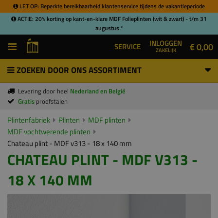
LET OP: Beperkte bereikbaarheid klantenservice tijdens de vakantieperiode
ACTIE: 20% korting op kant-en-klare MDF Folieplinten (wit & zwart) - t/m 31
augustus *
INLOGGEN
€ 0,00
SERVICE
ZAKELIJK
ZOEKEN DOOR ONS ASSORTIMENT
Levering door heel
Nederland en België
Gratis
proefstalen
Plintenfabriek
Plinten
MDF plinten
MDF vochtwerende plinten
Chateau plint - MDF v313 - 18 x 140 mm
CHATEAU PLINT - MDF V313 -
18 X 140 MM