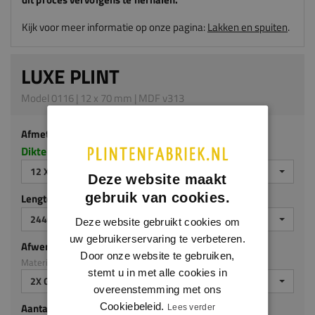
Kijk voor meer informatie op onze pagina:
Lakken en spuiten
.
LUXE PLINT
Model 0116 | 12 x 70 mm | MDF v313
Afmeting
Dikte x hoogte in millimeters
12 X 70 MM
Deze website maakt
gebruik van cookies.
Lengte (mm)
2440 MM
Deze website gebruikt cookies om
uw gebruikerservaring te verbeteren.
Afwerking
Door onze website te gebruiken,
Materiaal: MDF v313
stemt u in met alle cookies in
2X GEGROND
overeenstemming met ons
Cookiebeleid.
Aantal stuks
Lees verder