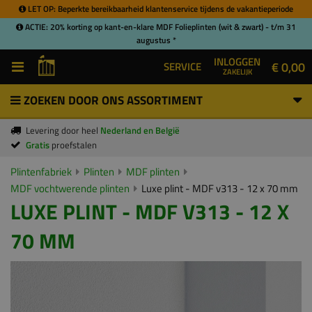
LET OP: Beperkte bereikbaarheid klantenservice tijdens de vakantieperiode
ACTIE: 20% korting op kant-en-klare MDF Folieplinten (wit & zwart) - t/m 31
augustus *
INLOGGEN
€ 0,00
SERVICE
ZAKELIJK
ZOEKEN DOOR ONS ASSORTIMENT
Levering door heel
Nederland en België
Gratis
proefstalen
Plintenfabriek
Plinten
MDF plinten
MDF vochtwerende plinten
Luxe plint - MDF v313 - 12 x 70 mm
LUXE PLINT - MDF V313 - 12 X
70 MM