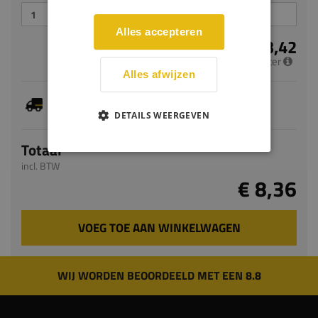
Alles accepteren
€ 3,42
per meter
Alles afwijzen
Dit artikel is voorradig, de verwachte levertijd
bedraagt 1-3 werkdagen
DETAILS WEERGEVEN
Totaal
incl. BTW
€ 8,36
VOEG TOE AAN WINKELWAGEN
WIJ WORDEN BEOORDEELD MET EEN 8.8