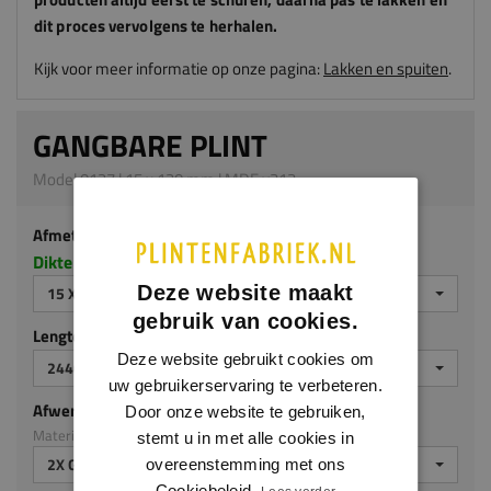
dit proces vervolgens te herhalen.
Kijk voor meer informatie op onze pagina:
Lakken en spuiten
.
GANGBARE PLINT
Model 0127 | 15 x 120 mm | MDF v313
Afmeting
Dikte x hoogte in millimeters
Deze website maakt
15 X 120 MM
gebruik van cookies.
Lengte (mm)
Deze website gebruikt cookies om
2440 MM
uw gebruikerservaring te verbeteren.
Afwerking
Door onze website te gebruiken,
Materiaal: MDF v313
stemt u in met alle cookies in
2X GEGROND
overeenstemming met ons
Cookiebeleid.