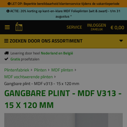
LET OP: Beperkte bereikbaarheid klantenservice tijdens de vakantieperiode
ACTIE: 20% korting op kant-en-klare MDF Folieplinten (wit & zwart) - t/m 31
augustus *
INLOGGEN
€ 0,00
SERVICE
ZAKELIJK
ZOEKEN DOOR ONS ASSORTIMENT
Levering door heel
Nederland en België
Gratis
proefstalen
Plintenfabriek
Plinten
MDF plinten
MDF vochtwerende plinten
Gangbare plint - MDF v313 - 15 x 120 mm
GANGBARE PLINT - MDF V313 -
15 X 120 MM