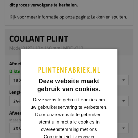
dit proces vervolgens te herhalen.
Kijk voor meer informatie op onze pagina:
Lakken en spuiten
.
COULANT PLINT
Model 0123 | 18 x 140 mm | MDF v313
Afmeting
Dikte x hoogte in millimeters
18 X 140 MM
Deze website maakt
gebruik van cookies.
Lengte (mm)
Deze website gebruikt cookies om
2440 MM
uw gebruikerservaring te verbeteren.
Afwerking
Door onze website te gebruiken,
Materiaal: MDF v313
stemt u in met alle cookies in
2X GEGROND
overeenstemming met ons
Cookiebeleid.
Lees verder