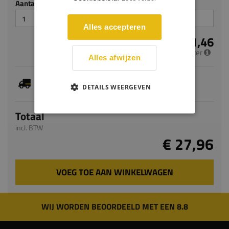
Aantal stuks
Alles accepteren
€ 11,46
per meter
Alles afwijzen
Je hebt gekozen voor maatwerk, de verwachte
levertijd bedraagt 5-7 werkdagen
DETAILS WEERGEVEN
Totaal
incl. BTW
€ 27,96
VOEG TOE AAN WINKELWAGEN
WIJ WORDEN BEOORDEELD MET EEN 8.8