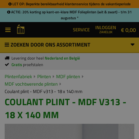
LET OP: Beperkte bereikbaarheid klantenservice tijdens de vakantieperiode
ACTIE: 20% korting op kant-en-klare MDF Folieplinten (wit & zwart) - t/m 31
augustus *
INLOGGEN
€ 0,00
SERVICE
ZAKELIJK
ZOEKEN DOOR ONS ASSORTIMENT
Levering door heel
Nederland en België
Gratis
proefstalen
Plintenfabriek
Plinten
MDF plinten
MDF vochtwerende plinten
Coulant plint - MDF v313 - 18 x 140 mm
COULANT PLINT - MDF V313 -
18 X 140 MM