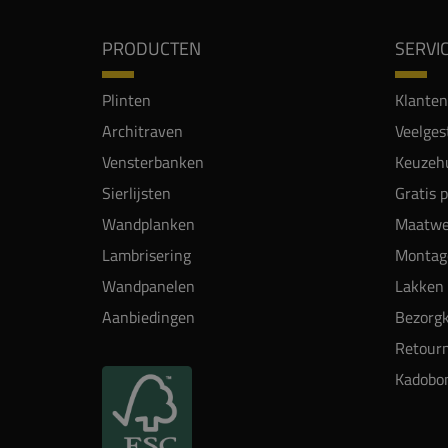
PRODUCTEN
SERVI
Plinten
Klanten
Architraven
Veelges
Vensterbanken
Keuzehu
Sierlijsten
Gratis 
Wandplanken
Maatwe
Lambrisering
Montag
Wandpanelen
Lakken 
Aanbiedingen
Bezorgk
Retour
Kadobo