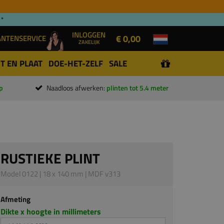
 *
INLOGGEN
€ 0,00
ANTENSERVICE
ZAKELIJK
T EN PLAAT
DOE-HET-ZELF
SALE
p
Naadloos afwerken:
plinten tot 5.4 meter
RUSTIEKE PLINT
Model 0122 | 18 x 140 mm | MDF v313
Afmeting
Dikte x hoogte in millimeters