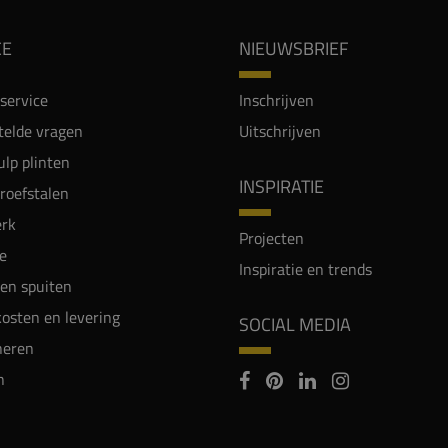
CE
NIEUWSBRIEF
service
Inschrijven
telde vragen
Uitschrijven
lp plinten
INSPIRATIE
proefstalen
rk
Projecten
e
Inspiratie en trends
en spuiten
osten en levering
SOCIAL MEDIA
neren
n