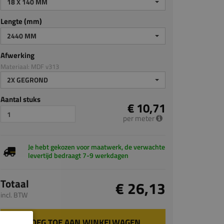
18 X 140 MM
Lengte (mm)
2440 MM
Afwerking
Materiaal: MDF v313
2X GEGROND
Aantal stuks
€ 10,71
per meter
Je hebt gekozen voor maatwerk, de verwachte
levertijd bedraagt 7-9 werkdagen
Totaal
€ 26,13
incl. BTW
VOEG TOE AAN WINKELWAGEN