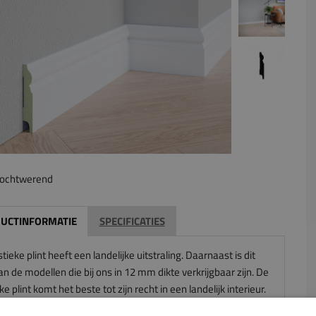
ochtwerend
UCTINFORMATIE
SPECIFICATIES
tieke plint heeft een landelijke uitstraling. Daarnaast is dit
n de modellen die bij ons in 12 mm dikte verkrijgbaar zijn. De
ke plint komt het beste tot zijn recht in een landelijk interieur.