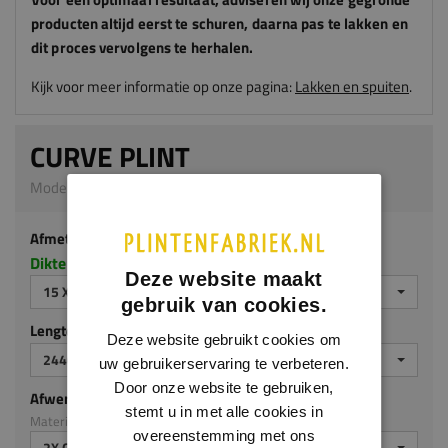
producten altijd eerst te schuren, daarna pas te lakken en
dit proces vervolgens te herhalen.
Kijk voor meer informatie op onze pagina:
Lakken en spuiten
.
CURVE PLINT
Model 0119 | 15 x 140 mm | MDF v313
Afmeting
Dikte x hoogte in millimeters
Deze website maakt
15 X 140 MM
gebruik van cookies.
Lengte (mm)
Deze website gebruikt cookies om
2440 MM
uw gebruikerservaring te verbeteren.
Door onze website te gebruiken,
Afwerking
stemt u in met alle cookies in
Materiaal: MDF v313
overeenstemming met ons
2X GEGROND