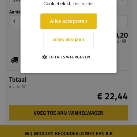
Cookiebeleid.
Lees verder
Aantal stuks
Alles accepteren
€ 9,20
Alles afwijzen
per meter
Je hebt gekozen voor maatwerk, de verwachte
DETAILS WEERGEVEN
levertijd bedraagt 7-9 werkdagen
Totaal
incl. BTW
€ 22,44
VOEG TOE AAN WINKELWAGEN
WIJ WORDEN BEOORDEELD MET EEN 8.8