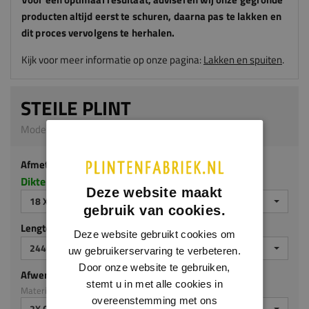
producten altijd eerst te schuren, daarna pas te lakken en
dit proces vervolgens te herhalen.
Kijk voor meer informatie op onze pagina:
Lakken en spuiten
.
STEILE PLINT
Model 0118 | 18 x 140 mm | MDF v313
Afmeting
Dikte x hoogte in millimeters
Deze website maakt
18 X 140 MM
gebruik van cookies.
Lengte (mm)
Deze website gebruikt cookies om
2440 MM
uw gebruikerservaring te verbeteren.
Door onze website te gebruiken,
Afwerking
stemt u in met alle cookies in
Materiaal: MDF v313
overeenstemming met ons
2X GEGROND