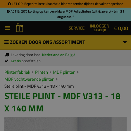
LET OP: Beperkte bereikbaarheid klantenservice tijdens de vakantieperiode
ACTIE: 20% korting op kant-en-klare MDF Folieplinten (wit & zwart) - t/m 31
augustus *
INLOGGEN
€ 0,00
SERVICE
ZAKELIJK
ZOEKEN DOOR ONS ASSORTIMENT
Levering door heel
Nederland en België
Gratis
proefstalen
Plintenfabriek
Plinten
MDF plinten
MDF vochtwerende plinten
Steile plint - MDF v313 - 18 x 140 mm
STEILE PLINT - MDF V313 - 18
X 140 MM