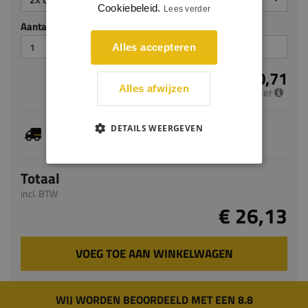
Cookiebeleid.
Lees verder
Aantal stuks
Alles accepteren
€ 10,71
Alles afwijzen
per meter
Je hebt gekozen voor maatwerk, de verwachte
DETAILS WEERGEVEN
levertijd bedraagt 7-9 werkdagen
Totaal
incl. BTW
€ 26,13
VOEG TOE AAN WINKELWAGEN
WIJ WORDEN BEOORDEELD MET EEN 8.8