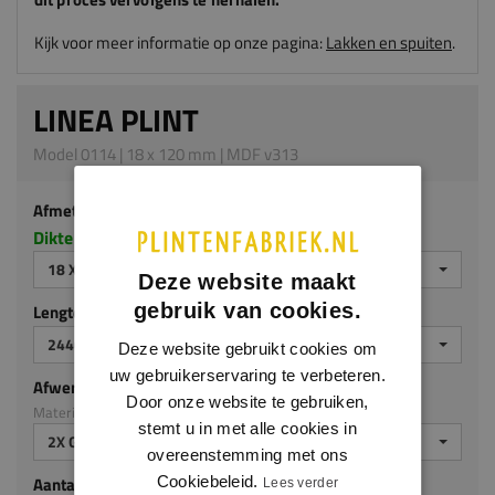
Kijk voor meer informatie op onze pagina:
Lakken en spuiten
.
LINEA PLINT
Model 0114 | 18 x 120 mm | MDF v313
Afmeting
Dikte x hoogte in millimeters
18 X 120 MM
Deze website maakt
gebruik van cookies.
Lengte (mm)
2440 MM
Deze website gebruikt cookies om
uw gebruikerservaring te verbeteren.
Afwerking
Door onze website te gebruiken,
Materiaal: MDF v313
stemt u in met alle cookies in
2X GEGROND
overeenstemming met ons
Cookiebeleid.
Aantal stuks
Lees verder