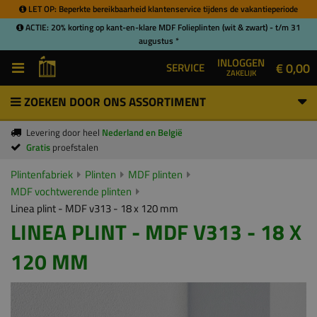
LET OP: Beperkte bereikbaarheid klantenservice tijdens de vakantieperiode
ACTIE: 20% korting op kant-en-klare MDF Folieplinten (wit & zwart) - t/m 31
augustus *
INLOGGEN
€ 0,00
SERVICE
ZAKELIJK
ZOEKEN DOOR ONS ASSORTIMENT
Levering door heel
Nederland en België
Gratis
proefstalen
Plintenfabriek
Plinten
MDF plinten
MDF vochtwerende plinten
Linea plint - MDF v313 - 18 x 120 mm
LINEA PLINT - MDF V313 - 18 X
120 MM