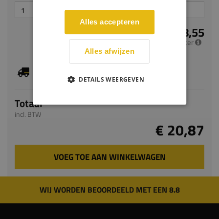
Alles accepteren
€ 8,55
per meter
Alles afwijzen
Dit artikel is voorradig, de verwachte levertijd
bedraagt 1-3 werkdagen
DETAILS WEERGEVEN
Totaal
incl. BTW
€ 20,87
VOEG TOE AAN WINKELWAGEN
WIJ WORDEN BEOORDEELD MET EEN 8.8