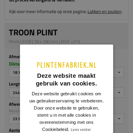
Kijk voor meer informatie op onze pagina:
Lakken en spuiten
.
TROON PLINT
Model 0109 | 18 x 190 mm | MDF v313
Afmeting
Dikte x hoogte in millimeters
18 X 190 MM
Deze website maakt
gebruik van cookies.
Lengte (mm)
2440 MM
Deze website gebruikt cookies om
uw gebruikerservaring te verbeteren.
Afwerking
Door onze website te gebruiken,
Materiaal: MDF v313
stemt u in met alle cookies in
2X GEGROND
overeenstemming met ons
Cookiebeleid.
Aantal stuks
Lees verder