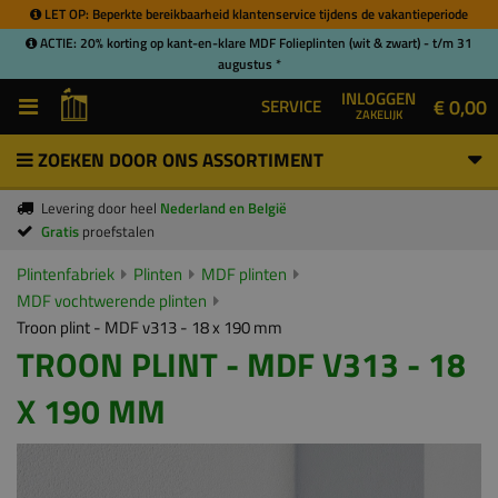
LET OP: Beperkte bereikbaarheid klantenservice tijdens de vakantieperiode
ACTIE: 20% korting op kant-en-klare MDF Folieplinten (wit & zwart) - t/m 31
augustus *
INLOGGEN
€ 0,00
SERVICE
ZAKELIJK
ZOEKEN DOOR ONS ASSORTIMENT
Levering door heel
Nederland en België
Gratis
proefstalen
Plintenfabriek
Plinten
MDF plinten
MDF vochtwerende plinten
Troon plint - MDF v313 - 18 x 190 mm
TROON PLINT - MDF V313 - 18
X 190 MM