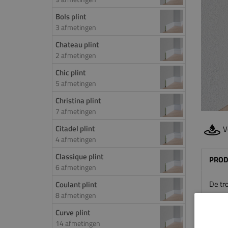
Bols plint
3 afmetingen
Chateau plint
2 afmetingen
Chic plint
5 afmetingen
Christina plint
7 afmetingen
Citadel plint
V
4 afmetingen
Classique plint
PROD
6 afmetingen
De tr
Coulant plint
8 afmetingen
in de 
goed t
Curve plint
14 afmetingen