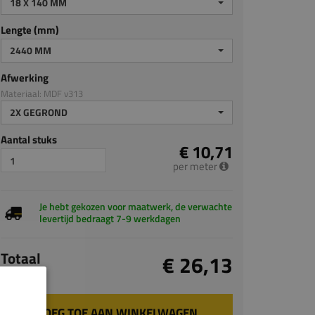
18 X 140 MM
Lengte (mm)
2440 MM
Afwerking
Materiaal: MDF v313
2X GEGROND
Aantal stuks
€ 10,71
per meter
Je hebt gekozen voor maatwerk, de verwachte
levertijd bedraagt 7-9 werkdagen
Totaal
€ 26,13
incl. BTW
VOEG TOE AAN WINKELWAGEN