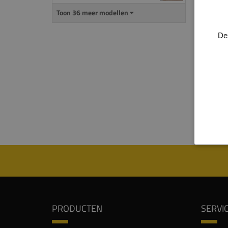
Alle 
groot
Toon 36 meer modellen
plint
kabel
De
kun je
gewen
Voor 
produ
proce
Kijk 
PRODUCTEN
SERVI