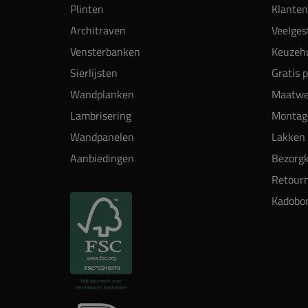
Plinten
Klanten
Architraven
Veelges
Vensterbanken
Keuzehu
Sierlijsten
Gratis 
Wandplanken
Maatwe
Lambrisering
Montag
Wandpanelen
Lakken 
Aanbiedingen
Bezorgk
Retour
Kadobo