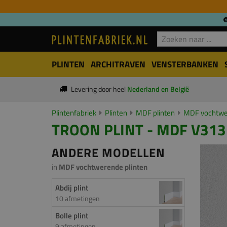
PLINTEN
ARCHITRAVEN
VENSTERBANKEN
Levering door heel
Nederland en België
Plintenfabriek
Plinten
MDF plinten
MDF vochtwer
TROON PLINT - MDF V313
ANDERE MODELLEN
in
MDF vochtwerende plinten
Abdij plint
10 afmetingen
Bolle plint
9 afmetingen