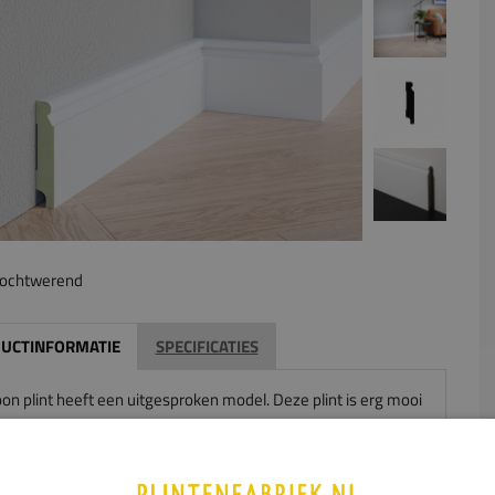
ochtwerend
UCTINFORMATIE
SPECIFICATIES
oon plint heeft een uitgesproken model. Deze plint is erg mooi
wat lagere varianten. Door het drukke uiterlijk komt deze plint
ot zijn recht in een rustig interieur.