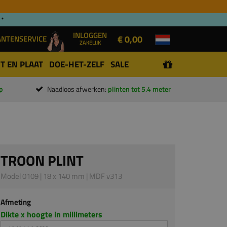
 *
INLOGGEN
€ 0,00
ANTENSERVICE
ZAKELIJK
T EN PLAAT
DOE-HET-ZELF
SALE
p
Naadloos afwerken:
plinten tot 5.4 meter
TROON PLINT
Model 0109 | 18 x 140 mm | MDF v313
Afmeting
Dikte x hoogte in millimeters