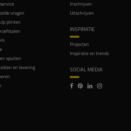
service
Inschrijven
telde vragen
Uitschrijven
lp plinten
INSPIRATIE
proefstalen
rk
Projecten
e
Inspiratie en trends
en spuiten
osten en levering
SOCIAL MEDIA
neren
n