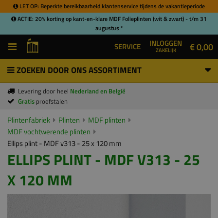
LET OP: Beperkte bereikbaarheid klantenservice tijdens de vakantieperiode
ACTIE: 20% korting op kant-en-klare MDF Folieplinten (wit & zwart) - t/m 31
augustus *
INLOGGEN
€ 0,00
SERVICE
ZAKELIJK
ZOEKEN DOOR ONS ASSORTIMENT
Levering door heel
Nederland en België
Gratis
proefstalen
Plintenfabriek
Plinten
MDF plinten
MDF vochtwerende plinten
Ellips plint - MDF v313 - 25 x 120 mm
ELLIPS PLINT - MDF V313 - 25
X 120 MM