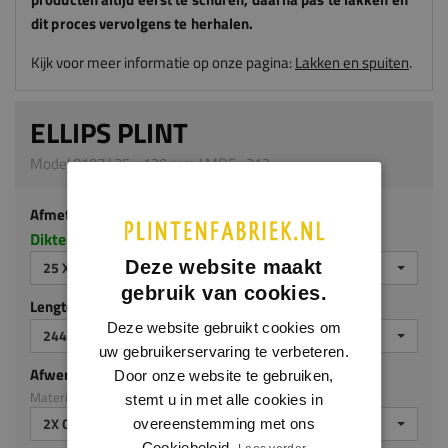
dit proces vervolgens te herhalen.
Kijk voor meer informatie op onze pagina:
Lakken en spuiten
.
ELLIPS PLINT
Model 0107 | 25 x 120 mm | MDF v313
Afmeting
Dikte x hoogte in millimeters
Deze website maakt
25 X 120 MM
gebruik van cookies.
Lengte (mm)
Deze website gebruikt cookies om
2440 MM
uw gebruikerservaring te verbeteren.
Afwerking
Door onze website te gebruiken,
Materiaal: MDF v313
stemt u in met alle cookies in
2X GEGROND
overeenstemming met ons
Cookiebeleid.