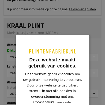
Kijk voor meer informatie op onze pagina:
Lakken en spuiten
.
KRAAL PLINT
Model 0105 | 25 x 90 mm | MDF v313
Afmeting
Dikte x hoogte in millimeters
25 X 90 MM
Deze website maakt
gebruik van cookies.
Lengte (mm)
2440 MM
Deze website gebruikt cookies om
uw gebruikerservaring te verbeteren.
Afwerking
Door onze website te gebruiken,
Materiaal: MDF v313
stemt u in met alle cookies in
2X GEGROND
overeenstemming met ons
Cookiebeleid.
Aantal stuks
Lees verder