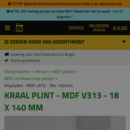
LET OP: Beperkte bereikbaarheid klantenservice tijdens de vakantieperiode
ACTIE: 20% korting op kant-en-klare MDF Folieplinten (wit & zwart) - t/m 31
augustus *
INLOGGEN
€ 0,00
SERVICE
ZAKELIJK
ZOEKEN DOOR ONS ASSORTIMENT
Levering door heel
Nederland en België
Gratis
proefstalen
Plintenfabriek
Plinten
MDF plinten
MDF vochtwerende plinten
Kraal plint - MDF v313 - 18 x 140 mm
KRAAL PLINT - MDF V313 - 18
X 140 MM