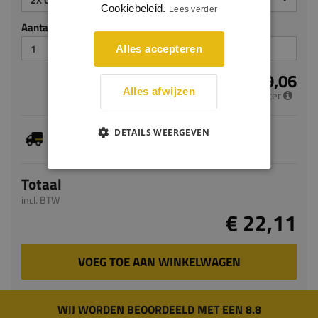
Cookiebeleid.
Lees verder
Aantal stuks
Alles accepteren
€ 9,06
Alles afwijzen
per meter
Dit artikel is voorradig, de verwachte levertijd
DETAILS WEERGEVEN
bedraagt 1-3 werkdagen
Totaal
incl. BTW
€ 22,11
VOEG TOE AAN WINKELWAGEN
WIJ WORDEN BEOORDEELD MET EEN 8.8