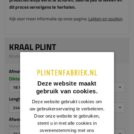
dit proces vervolgens te herhalen.
Kijk voor meer informatie op onze pagina:
Lakken en spuiten
.
KRAAL PLINT
Model 0105 | 18 x 140 mm | MDF v313
Afmeting
Dikte x hoogte in millimeters
Deze website maakt
18 X 140 MM
gebruik van cookies.
Lengte (mm)
Deze website gebruikt cookies om
2440 MM
uw gebruikerservaring te verbeteren.
Door onze website te gebruiken,
Afwerking
stemt u in met alle cookies in
Materiaal: MDF v313
overeenstemming met ons
2X GEGROND