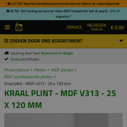
LET OP: Beperkte bereikbaarheid klantenservice tijdens de vakantieperiode
ACTIE: 20% korting op kant-en-klare MDF Folieplinten (wit & zwart) - t/m 31
augustus *
INLOGGEN
€ 0,00
SERVICE
ZAKELIJK
ZOEKEN DOOR ONS ASSORTIMENT
Levering door heel
Nederland en België
Gratis
proefstalen
Plintenfabriek
Plinten
MDF plinten
MDF vochtwerende plinten
Kraal plint - MDF v313 - 25 x 120 mm
KRAAL PLINT - MDF V313 - 25
X 120 MM