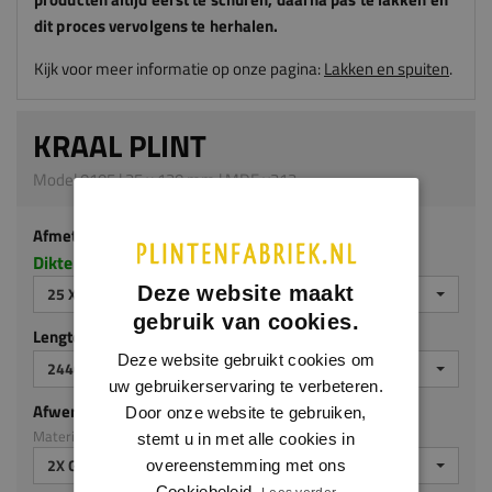
dit proces vervolgens te herhalen.
Kijk voor meer informatie op onze pagina:
Lakken en spuiten
.
KRAAL PLINT
Model 0105 | 25 x 120 mm | MDF v313
Afmeting
Dikte x hoogte in millimeters
Deze website maakt
25 X 120 MM
gebruik van cookies.
Lengte (mm)
Deze website gebruikt cookies om
2440 MM
uw gebruikerservaring te verbeteren.
Afwerking
Door onze website te gebruiken,
Materiaal: MDF v313
stemt u in met alle cookies in
2X GEGROND
overeenstemming met ons
Cookiebeleid.