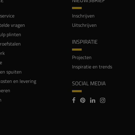
CE
NIEUWSBRIEF
service
Inschrijven
telde vragen
Uitschrijven
lp plinten
INSPIRATIE
proefstalen
rk
Projecten
e
Inspiratie en trends
en spuiten
osten en levering
SOCIAL MEDIA
neren
n