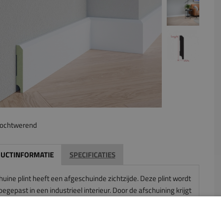
ochtwerend
UCTINFORMATIE
SPECIFICATIES
uine plint heeft een afgeschuinde zichtzijde. Deze plint wordt
oegepast in een industrieel interieur. Door de afschuining krijgt
nt als het ware drie zijdes. Bij bepaalde lichtinvallen geeft dit
tra dimensie aan de plint.