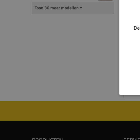
Alle 
Toon 36 meer modellen
genoe
een d
De
gepla
overze
uitspa
Voor 
produ
proce
Kijk 