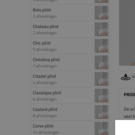
Bols plint
3 afmetingen
Chateau plint
2 afmetingen
Chic plint
5 afmetingen
Christina plint
7 afmetingen
Citadel plint
V
4 afmetingen
Classique plint
PROD
6 afmetingen
De sch
Coulant plint
8 afmetingen
veel t
de pli
Curve plint
een ex
14 afmetingen