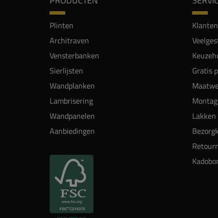
PRODUCTEN
SERVI
Plinten
Klanten
Architraven
Veelges
Vensterbanken
Keuzehu
Sierlijsten
Gratis 
Wandplanken
Maatwe
Lambrisering
Montag
Wandpanelen
Lakken 
Aanbiedingen
Bezorgk
Retour
Kadobo