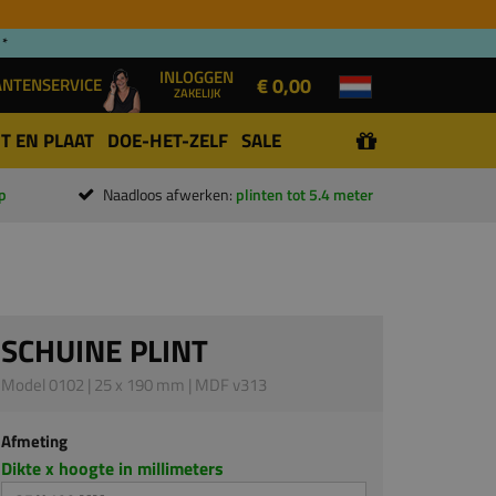
 *
INLOGGEN
€ 0,00
ANTENSERVICE
ZAKELIJK
T EN PLAAT
DOE-HET-ZELF
SALE
p
Naadloos afwerken:
plinten tot 5.4 meter
SCHUINE PLINT
Model 0102 | 25 x 190 mm | MDF v313
Afmeting
Dikte x hoogte in millimeters