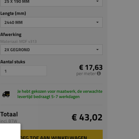
25 X 190 MM
Lengte (mm)
2440 MM
Afwerking
Materiaal: MDF v313
2X GEGROND
Aantal stuks
€ 17,63
per meter
Je hebt gekozen voor maatwerk, de verwachte
levertijd bedraagt 5-7 werkdagen
Totaal
€ 43,02
incl. BTW
VOEG TOE AAN WINKELWAGEN