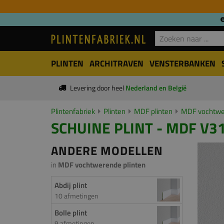
PLINTEN
ARCHITRAVEN
VENSTERBANKEN
Levering door heel
Nederland en België
Plintenfabriek
Plinten
MDF plinten
MDF vochtwer
SCHUINE PLINT - MDF V31
ANDERE MODELLEN
in
MDF vochtwerende plinten
Abdij plint
10 afmetingen
Bolle plint
9 afmetingen