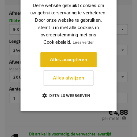
Deze website gebruikt cookies om
Afmeting
uw gebruikerservaring te verbeteren.
Dikte x hoogte in millimeters
Door onze website te gebruiken,
stemt u in met alle cookies in
9 X 120 MM
overeenstemming met ons
Lengte (mm)
Cookiebeleid.
Lees verder
2440 MM
Alles accepteren
Afwerking
Materiaal: MDF v313
2X GEGROND
Alles afwijzen
Aantal stuks
DETAILS WEERGEVEN
€ 4,88
per meter
Dit artikel is voorradig, de verwachte levertijd