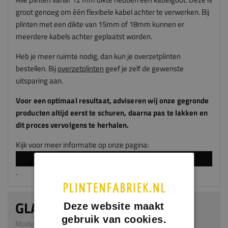
groot genoeg om één flexibele kabel achter te verwerken. Bij
plinten met een dikte van 15mm of 18mm kunnen er
meerdere kabels achter geplaatst worden.
Heb je meer ruimte nodig, dan kun je overzetplinten
bestellen. Bij
overzetplinten
geef je zelf de gewenste
uitsparing aan.
Voor een optimaal resultaat, adviseren
wij
onze gegronde
producten altijd eerst te schuren, daarna pas te lakken en
dit proces vervolgens te herhalen.
Kijk voor meer informatie op onze pagina:
LAKKEN EN SPUITEN
.
GLADDE PLINT
Deze website maakt
gebruik van cookies.
Model 0101 | 9 x 120 mm | MDF v313