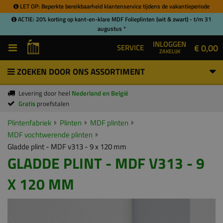
LET OP: Beperkte bereikbaarheid klantenservice tijdens de vakantieperiode
ACTIE: 20% korting op kant-en-klare MDF Folieplinten (wit & zwart) - t/m 31
augustus *
INLOGGEN
€ 0,00
SERVICE
ZAKELIJK
ZOEKEN DOOR ONS ASSORTIMENT
Levering door heel
Nederland en België
Gratis
proefstalen
Plintenfabriek
Plinten
MDF plinten
MDF vochtwerende plinten
Gladde plint - MDF v313 - 9 x 120 mm
GLADDE PLINT - MDF V313 - 9
X 120 MM