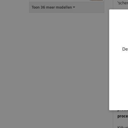
'scher
Toon 36 meer modellen
De va
afschu
hoeke
voldo
plint.
De
Alle 
genoe
een d
gepla
Heb je
overz
Voor 
produ
proce
Kijk 