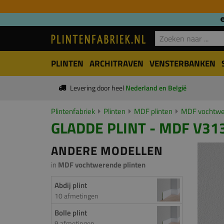
PLINTEN
ARCHITRAVEN
VENSTERBANKEN
Levering door heel
Nederland en België
Plintenfabriek
Plinten
MDF plinten
MDF vochtwer
GLADDE PLINT - MDF V313
ANDERE MODELLEN
in
MDF vochtwerende plinten
Abdij plint
10 afmetingen
Bolle plint
9 afmetingen