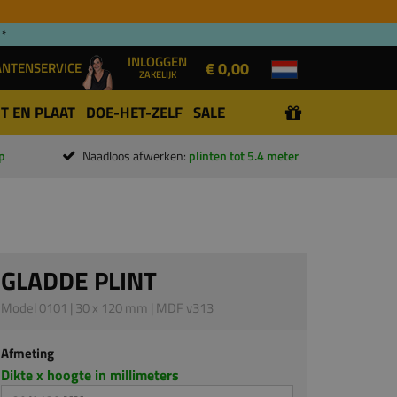
 *
INLOGGEN
€ 0,00
ANTENSERVICE
ZAKELIJK
T EN PLAAT
DOE-HET-ZELF
SALE
p
Naadloos afwerken:
plinten tot 5.4 meter
GLADDE PLINT
Model 0101 | 30 x 120 mm | MDF v313
Afmeting
Dikte x hoogte in millimeters