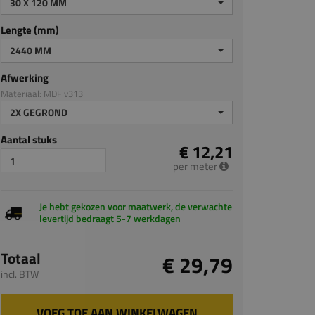
30 X 120 MM
Lengte (mm)
2440 MM
Afwerking
Materiaal: MDF v313
2X GEGROND
Aantal stuks
€ 12,21
per meter
Je hebt gekozen voor maatwerk, de verwachte
levertijd bedraagt 5-7 werkdagen
Totaal
€ 29,79
incl. BTW
VOEG TOE AAN WINKELWAGEN