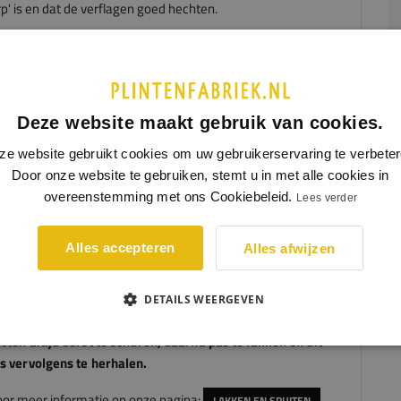
p' is en dat de verflagen goed hechten.
rianten met een dikte van 6 en 9 mm hebben een kleine
ining aan de achterzijde voor een strakke plaatsing in
n. Let op of de dunne plint de naad tussen vloer en wand
ende kan overbruggen, kies anders veilig voor een dikkere
Deze website maakt gebruik van cookies.
ze website gebruikt cookies om uw gebruikerservaring te verbeter
plinten vanaf 12 mm dikte hebben een kabelgoot. Deze is groot
Door onze website te gebruiken, stemt u in met alle cookies in
g om één flexibele kabel achter te verwerken. Bij plinten met
overeenstemming met ons Cookiebeleid.
Lees verder
ikte van 15mm of 18mm kunnen er meerdere kabels achter
atst worden.
Alles accepteren
Alles afwijzen
 meer ruimte nodig, dan kun je overzetplinten bestellen. Bij
etplinten
geef je zelf de gewenste uitsparing aan.
DETAILS WEERGEVEN
een optimaal resultaat, adviseren
wij
onze gegronde
cten altijd eerst te schuren, daarna pas te lakken en dit
s vervolgens te herhalen.
voor meer informatie op onze pagina:
.
LAKKEN EN SPUITEN