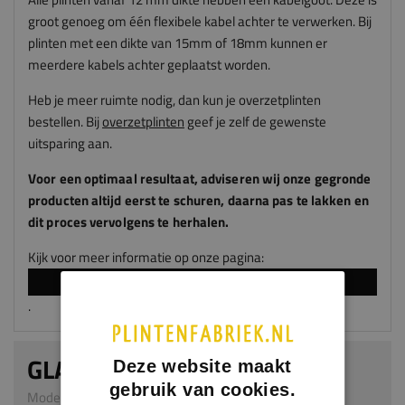
groot genoeg om één flexibele kabel achter te verwerken. Bij
plinten met een dikte van 15mm of 18mm kunnen er
meerdere kabels achter geplaatst worden.
Heb je meer ruimte nodig, dan kun je overzetplinten
bestellen. Bij
overzetplinten
geef je zelf de gewenste
uitsparing aan.
Voor een optimaal resultaat, adviseren
wij
onze gegronde
producten altijd eerst te schuren, daarna pas te lakken en
dit proces vervolgens te herhalen.
Kijk voor meer informatie op onze pagina:
LAKKEN EN SPUITEN
.
GLADDE PLINT
Deze website maakt
gebruik van cookies.
Model 0101 | 22 x 60 mm | MDF v313