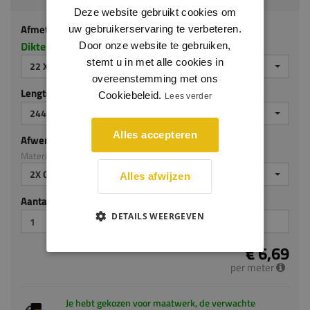
Deze website gebruikt cookies om
Afmeting
uw gebruikerservaring te verbeteren.
Dikte x hoogte in millimeters
Door onze website te gebruiken,
stemt u in met alle cookies in
22 X 60 MM
overeenstemming met ons
Lengte (mm)
Cookiebeleid.
Lees verder
2440
Alles accepteren
Afwerking
Materiaal: MDF v313
2X GEGROND
Alles afwijzen
Aantal stuks
DETAILS WEERGEVEN
€ 6,69
per meter
Je hebt gekozen voor maatwerk, de verwachte