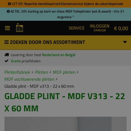
LET OP: Beperkte bereikbaarheid klantenservice tijdens de vakantieperiode
ACTIE: 20% korting op kant-en-klare MDF Folieplinten (wit & zwart) - t/m 31
augustus *
INLOGGEN
€ 0,00
SERVICE
ZAKELIJK
ZOEKEN DOOR ONS ASSORTIMENT
Levering door heel
Nederland en België
Gratis
proefstalen
Plintenfabriek
Plinten
MDF plinten
MDF vochtwerende plinten
Gladde plint - MDF v313 - 22 x 60 mm
GLADDE PLINT - MDF V313 - 22
X 60 MM