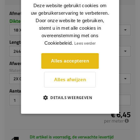
Deze website gebruikt cookies om
Afmeting
uw gebruikerservaring te verbeteren.
Dikte x hoogte in millimeters
Door onze website te gebruiken,
stemt u in met alle cookies in
18 X 100 MM
overeenstemming met ons
Lengte (mm)
Cookiebeleid.
Lees verder
2440 MM
Alles accepteren
Afwerking
Materiaal: MDF v313
2X GEGROND
Alles afwijzen
Aantal stuks
DETAILS WEERGEVEN
€ 6,45
per meter
Dit artikel is voorradig, de verwachte levertijd