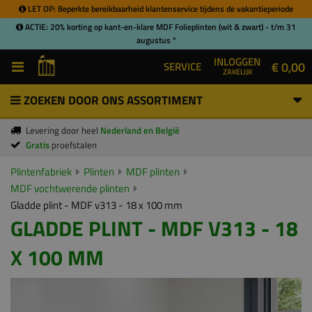
LET OP: Beperkte bereikbaarheid klantenservice tijdens de vakantieperiode
ACTIE: 20% korting op kant-en-klare MDF Folieplinten (wit & zwart) - t/m 31
augustus *
INLOGGEN
€ 0,00
SERVICE
ZAKELIJK
ZOEKEN DOOR ONS ASSORTIMENT
Levering door heel
Nederland en België
Gratis
proefstalen
Plintenfabriek
Plinten
MDF plinten
MDF vochtwerende plinten
Gladde plint - MDF v313 - 18 x 100 mm
GLADDE PLINT - MDF V313 - 18
X 100 MM