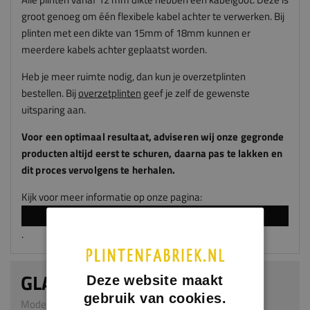
groot genoeg om één flexibele kabel achter te verwerken. Bij
plinten met een dikte van 15mm of 18mm kunnen er
meerdere kabels achter geplaatst worden.
Heb je meer ruimte nodig, dan kun je overzetplinten
bestellen. Bij
overzetplinten
geef je zelf de gewenste
uitsparing aan.
Voor een optimaal resultaat, adviseren
wij
onze gegronde
producten altijd eerst te schuren, daarna pas te lakken en
dit proces vervolgens te herhalen.
Kijk voor meer informatie op onze pagina:
LAKKEN EN SPUITEN
.
GLADDE PLINT
Deze website maakt
gebruik van cookies.
Model 0101 | 18 x 100 mm | MDF v313