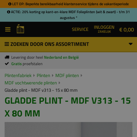
LET OP: Beperkte bereikbaarheid klantenservice tijdens de vakantieperiode
ACTIE: 20% korting op kant-en-klare MDF Folieplinten (wit & zwart) - t/m 31
augustus *
INLOGGEN
€ 0,00
SERVICE
ZAKELIJK
ZOEKEN DOOR ONS ASSORTIMENT
Levering door heel
Nederland en België
Gratis
proefstalen
Plintenfabriek
Plinten
MDF plinten
MDF vochtwerende plinten
Gladde plint - MDF v313 - 15 x 80 mm
GLADDE PLINT - MDF V313 - 15
X 80 MM