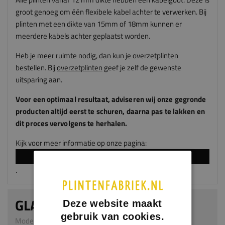
groot genoeg om één flexibele kabel achter te verwerken. Bij
plinten met een dikte van 15mm of 18mm kunnen er
meerdere kabels achter geplaatst worden.
Heb je meer ruimte nodig, dan kun je overzetplinten
bestellen. Bij
overzetplinten
geef je zelf de gewenste
uitsparing aan.
Voor een optimaal resultaat, adviseren
wij
onze gegronde
producten altijd eerst te schuren, daarna pas te lakken en
dit proces vervolgens te herhalen.
Kijk voor meer informatie op onze pagina:
LAKKEN EN SPUITEN
.
GLADDE PLINT
Deze website maakt
gebruik van cookies.
Model 0101 | 15 x 80 mm | MDF v313