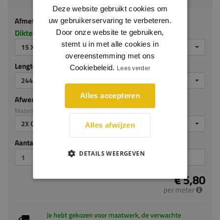
Deze website gebruikt cookies om
Afmeting
uw gebruikerservaring te verbeteren.
Dikte x hoogte in millimeters
Door onze website te gebruiken,
stemt u in met alle cookies in
15 X 80 MM
overeenstemming met ons
Lengte (mm)
Cookiebeleid.
Lees verder
2440 MM
Alles accepteren
Afwerking
Materiaal: MDF v313
2X GEGROND
Alles afwijzen
Aantal stuks
DETAILS WEERGEVEN
€ 5,80
per meter
Je hebt gekozen voor maatwerk, de verwachte