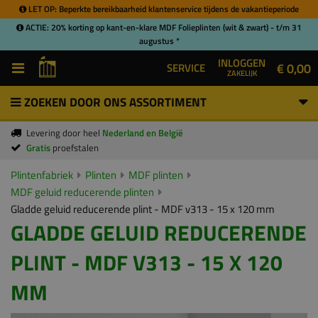
LET OP: Beperkte bereikbaarheid klantenservice tijdens de vakantieperiode
ACTIE: 20% korting op kant-en-klare MDF Folieplinten (wit & zwart) - t/m 31
augustus *
INLOGGEN
€ 0,00
SERVICE
ZAKELIJK
ZOEKEN DOOR ONS ASSORTIMENT
Levering door heel
Nederland en België
Gratis
proefstalen
Plintenfabriek
Plinten
MDF plinten
MDF geluid reducerende plinten
Gladde geluid reducerende plint - MDF v313 - 15 x 120 mm
GLADDE GELUID REDUCERENDE
PLINT - MDF V313 - 15 X 120
MM