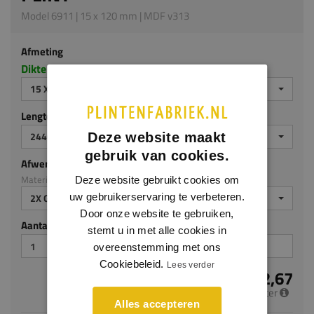
Model 6911 | 15 x 120 mm | MDF v313
Afmeting
Dikte x hoogte in millimeters
15 X 120 MM
Lengte (mm)
2440 MM
Deze website maakt
gebruik van cookies.
Afwerking
Materiaal: MDF v313
Deze website gebruikt cookies om
2X GEGROND
uw gebruikerservaring te verbeteren.
Door onze website te gebruiken,
Aantal stuks
stemt u in met alle cookies in
overeenstemming met ons
Cookiebeleid.
Lees verder
€ 12,67
per meter
Alles accepteren