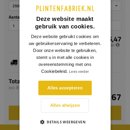
2500
Aantal stuks
Deze website maakt
gebruik van cookies.
€ 5,47
Deze website gebruikt cookies om
uw gebruikerservaring te verbeteren.
per meter
Door onze website te gebruiken,
stemt u in met alle cookies in
Dit artikel is voorradig, de verwachte levertijd
bedraagt 10-12 werkdagen
overeenstemming met ons
Cookiebeleid.
Lees verder
Totaal
incl. BTW
Alles accepteren
€ 13,67
Alles afwijzen
VOEG TOE AAN WINKELWAGEN
DETAILS WEERGEVEN