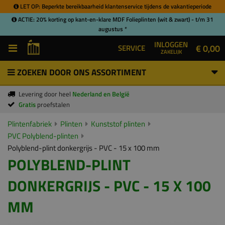
LET OP: Beperkte bereikbaarheid klantenservice tijdens de vakantieperiode
ACTIE: 20% korting op kant-en-klare MDF Folieplinten (wit & zwart) - t/m 31
augustus *
INLOGGEN
€ 0,00
SERVICE
ZAKELIJK
ZOEKEN DOOR ONS ASSORTIMENT
Levering door heel
Nederland en België
Gratis
proefstalen
Plintenfabriek
Plinten
Kunststof plinten
PVC Polyblend-plinten
Polyblend-plint donkergrijs - PVC - 15 x 100 mm
POLYBLEND-PLINT
DONKERGRIJS - PVC - 15 X 100
MM