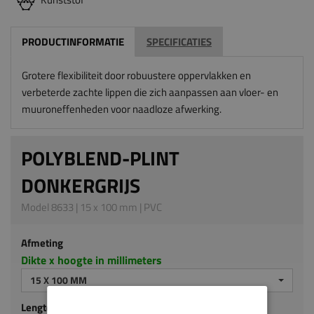
PRODUCTINFORMATIE
SPECIFICATIES
Grotere flexibiliteit door robuustere oppervlakken en
verbeterde zachte lippen die zich aanpassen aan vloer- en
muuroneffenheden voor naadloze afwerking.
POLYBLEND-PLINT
DONKERGRIJS
Model 8633 | 15 x 100 mm | PVC
Afmeting
Dikte x hoogte in millimeters
15 X 100 MM
Lengte (mm)