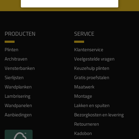
WIJ WORDEN BEOORDEELD MET EEN 8.8
PRODUCTEN
SERVICE
Plinten
Klantenservice
Architraven
Veelgestelde vragen
Vensterbanken
Keuzehulp plinten
Sierlijsten
Gratis proefstalen
Wandplanken
Maatwerk
Lambrisering
Montage
Wandpanelen
Lakken en spuiten
Aanbiedingen
Bezorgkosten en levering
Retourneren
Kadobon