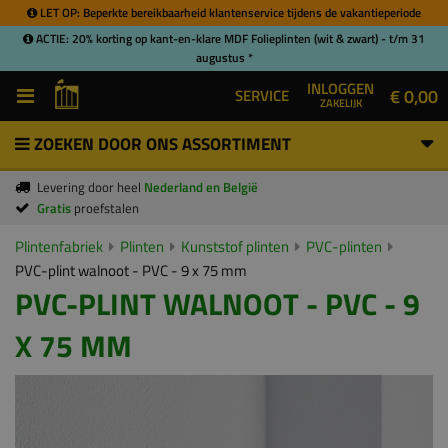
LET OP: Beperkte bereikbaarheid klantenservice tijdens de vakantieperiode
ACTIE: 20% korting op kant-en-klare MDF Folieplinten (wit & zwart) - t/m 31
augustus *
INLOGGEN
€ 0,00
SERVICE
ZAKELIJK
ZOEKEN DOOR ONS ASSORTIMENT
Levering door heel
Nederland en België
Gratis
proefstalen
Plintenfabriek
Plinten
Kunststof plinten
PVC-plinten
PVC-plint walnoot - PVC - 9 x 75 mm
PVC-PLINT WALNOOT - PVC - 9
X 75 MM