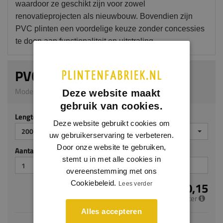
waardoor ze geschikt zijn voor zowel
renovatieprojecten als nieuwbouw. Bovendien zijn
PVC plinten een voordelige keuze zonder concessies
te doen aan functionaliteit en uitstraling.
PVC-PLINT WALNOOT
Model 8614 | 9 x 75 mm | PVC
Deze website maakt
gebruik van cookies.
Lengte (mm)
Deze website gebruikt cookies om
2000
uw gebruikerservaring te verbeteren.
Door onze website te gebruiken,
Aantal stuks
stemt u in met alle cookies in
overeenstemming met ons
Cookiebeleid.
€ 10,15
Lees verder
per meter
Alles accepteren