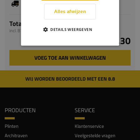
Dit artikel is voorradig, de verwachte levertijd
bedraagt 1-3 werkdagen
Alles afwijzen
Totaal
DETAILS WEERGEVEN
incl. BTW
€ 20,30
VOEG TOE AAN WINKELWAGEN
WIJ WORDEN BEOORDEELD MET EEN 8.8
PRODUCTEN
SERVICE
Plinten
Klantenservice
Architraven
Veelgestelde vragen