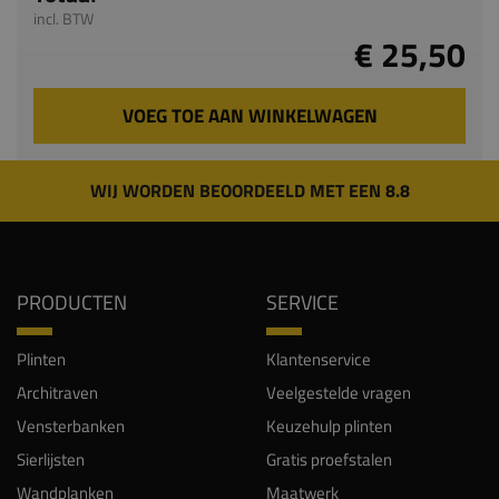
incl. BTW
€ 25,50
VOEG TOE AAN WINKELWAGEN
WIJ WORDEN BEOORDEELD MET EEN 8.8
PRODUCTEN
SERVICE
Plinten
Klantenservice
Architraven
Veelgestelde vragen
Vensterbanken
Keuzehulp plinten
Sierlijsten
Gratis proefstalen
Wandplanken
Maatwerk