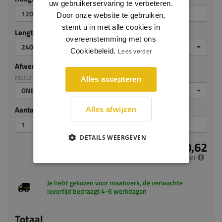
uw gebruikerservaring te verbeteren.
Door onze website te gebruiken,
stemt u in met alle cookies in
Lengte (mm)
overeenstemming met ons
2400
Cookiebeleid.
Lees verder
Afwerking
Materiaal: Grenen
Alles accepteren
ONBEHANDELD
Aantal stuks
Alles afwijzen
DETAILS WEERGEVEN
€ 10,62
per meter
Je hebt gekozen voor maatwerk, de verwachte
levertijd bedraagt 4-6 werkdagen
Totaal