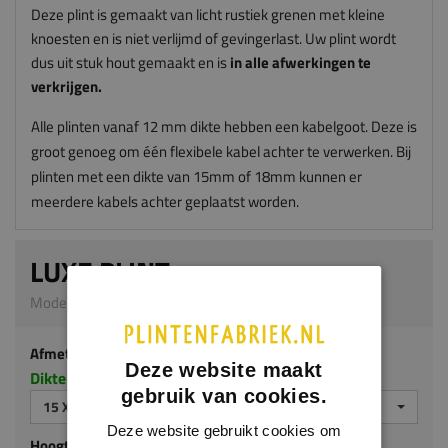
Deze plint is gemaakt van licht rustiek grenen met kleine
knoesten en is niet verlijmd of gevingerlast. Uw plint wordt
dus uit stuk hout gemaakt en is
in alle afwerkingen te
verkrijgen.
Alle plinten vanaf 12 mm dikte hebben een kabelgoot. Deze is
groot genoeg om één flexibele kabel achter te verwerken. Bij
plinten met een dikte van 15mm of 18mm kunnen er
meerdere kabels achter geplaatst worden.
LUXE PLINT
Model G316 | 15 x 120 mm | Grenen
Afmeting
Deze website maakt
Dikte x hoogte in millimeters
gebruik van cookies.
15 X 120 MM
Deze website gebruikt cookies om
Hoogte (mm)