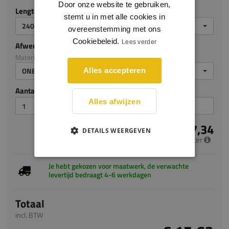
Door onze website te gebruiken,
Lengte (mm)
stemt u in met alle cookies in
2400
overeenstemming met ons
Cookiebeleid.
Lees verder
Afwerking
Materiaal: Grenen
ONBEHANDELD
Alles accepteren
Aantal stuks
Alles afwijzen
€ 7,34
DETAILS WEERGEVEN
per meter
Je hebt gekozen voor maatwerk, de verwachte
levertijd bedraagt 4-6 werkdagen
Totaal
incl. BTW