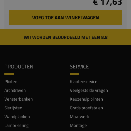
€ 17,63
VOEG TOE AAN WINKELWAGEN
WIJ WORDEN BEOORDEELD MET EEN 8.8
PRODUCTEN
SERVICE
Plinten
Klantenservice
Architraven
Veelgestelde vragen
Vensterbanken
Keuzehulp plinten
Sierlijsten
Gratis proefstalen
Wandplanken
Maatwerk
Lambrisering
Montage