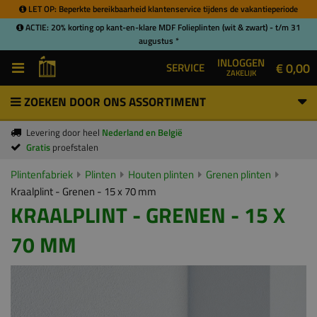
LET OP: Beperkte bereikbaarheid klantenservice tijdens de vakantieperiode
ACTIE: 20% korting op kant-en-klare MDF Folieplinten (wit & zwart) - t/m 31
augustus *
INLOGGEN
€ 0,00
SERVICE
ZAKELIJK
ZOEKEN DOOR ONS ASSORTIMENT
Levering door heel
Nederland en België
Gratis
proefstalen
Plintenfabriek
Plinten
Houten plinten
Grenen plinten
Kraalplint - Grenen - 15 x 70 mm
KRAALPLINT - GRENEN - 15 X
70 MM