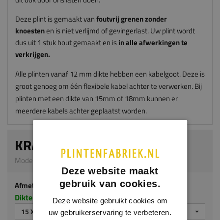
Deze plint is gemaakt van
foutvrij grenen zonder
knoesten
en is niet verlijmd of gevingerlast. Uw plint wordt
dus uit 1 stuk hout gemaakt en is
in alle afwerkingen te
verkrijgen.
Alle plinten vanaf 12 mm dikte hebben een kabelgoot. Deze is
groot genoeg om één flexibele kabel achter te verwerken. Bij
plinten met een dikte van 15mm of 18mm kunnen er
meerdere kabels achter geplaatst worden.
KRAALPLINT
Model G305 | 15 x 70 mm | Grenen
Deze website maakt
gebruik van cookies.
Afmeting
Dikte x hoogte in millimeters
Deze website gebruikt cookies om
15 X 70 MM
uw gebruikerservaring te verbeteren.