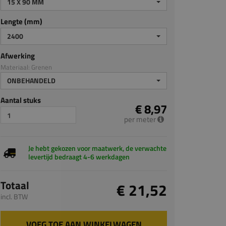
15 X 90 MM
Lengte (mm)
2400
Afwerking
Materiaal: Grenen
ONBEHANDELD
Aantal stuks
€ 8,97
per meter
Je hebt gekozen voor maatwerk, de verwachte
levertijd bedraagt 4-6 werkdagen
Totaal
€ 21,52
incl. BTW
VOEG TOE AAN WINKELWAGEN