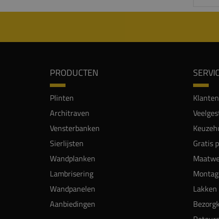
PRODUCTEN
SERVI
Plinten
Klanten
Architraven
Veelges
Vensterbanken
Keuzehu
Sierlijsten
Gratis 
Wandplanken
Maatwe
Lambrisering
Montag
Wandpanelen
Lakken 
Aanbiedingen
Bezorgk