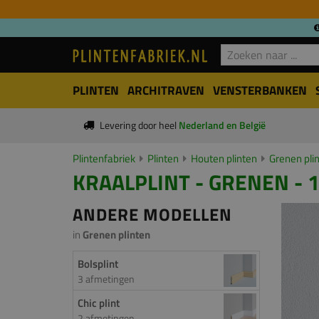
PLINTEN
ARCHITRAVEN
VENSTERBANKEN
Levering door heel
Nederland en België
Plintenfabriek
Plinten
Houten plinten
Grenen pli
KRAALPLINT - GRENEN - 
ANDERE MODELLEN
in
Grenen plinten
Bolsplint
3 afmetingen
Chic plint
2 afmetingen