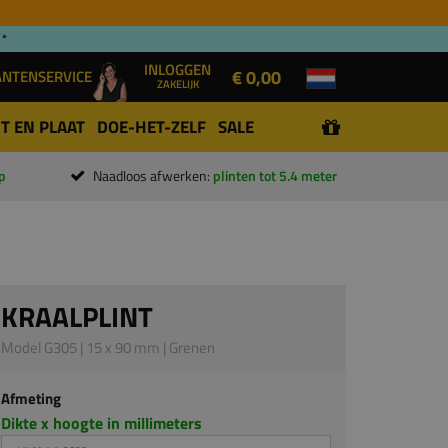
 *
INLOGGEN
€ 0,00
ANTENSERVICE
ZAKELIJK
T EN PLAAT
DOE-HET-ZELF
SALE
p
Naadloos afwerken:
plinten tot 5.4 meter
KRAALPLINT
Model G305 | 15 x 90 mm | Grenen
Afmeting
Dikte x hoogte in millimeters