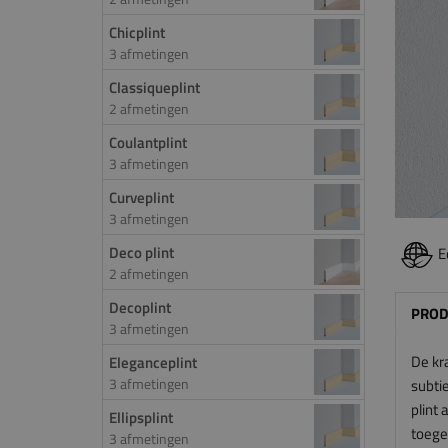
Chicplint
3 afmetingen
Classiqueplint
2 afmetingen
Coulantplint
3 afmetingen
Curveplint
3 afmetingen
Deco plint
E
2 afmetingen
Decoplint
PROD
3 afmetingen
De kr
Eleganceplint
3 afmetingen
subtie
plint 
Ellipsplint
toegep
3 afmetingen