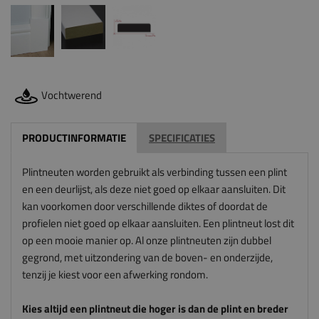
Vochtwerend
PRODUCTINFORMATIE
SPECIFICATIES
Plintneuten worden gebruikt als verbinding tussen een plint
en een deurlijst, als deze niet goed op elkaar aansluiten. Dit
kan voorkomen door verschillende diktes of doordat de
profielen niet goed op elkaar aansluiten. Een plintneut lost dit
op een mooie manier op. Al onze plintneuten zijn dubbel
gegrond, met uitzondering van de boven- en onderzijde,
tenzij je kiest voor een afwerking rondom.
Kies altijd een plintneut die hoger is dan de plint en breder
is dan de architraaf. De plintneut sluit anders niet mooi aan
op de plint en architraaf. En let op: wij zagen deze
plintneuten voor je op maat, dus wij kunnen deze niet