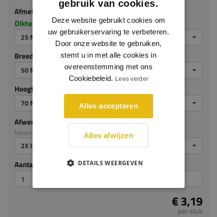
25 MM DIK
gebruik van cookies.
Breedte (mm)
Deze website gebruikt cookies om
uw gebruikerservaring te verbeteren.
50 MM
Door onze website te gebruiken,
Hoogte (mm)
stemt u in met alle cookies in
70 MM
overeenstemming met ons
Cookiebeleid.
Lees verder
Afwerking
Materiaal: MDF v313
Alles accepteren
2X GEGROND
Aantal stuks
Alles afwijzen
€ 3,19
DETAILS WEERGEVEN
per stuk
Je hebt gekozen voor maatwerk, de verwachte
levertijd bedraagt 2-4 werkdagen