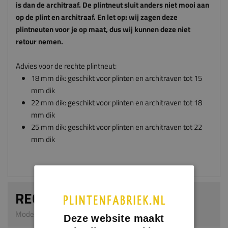
retour nemen.
Advies voor de rechte plintneut:
18 mm dik: geschikt voor plinten en architraven tot 15
mm dik
22 mm dik: geschikt voor plinten en architraven tot 18
mm dik
25 mm dik: geschikt voor plinten en architraven tot 22
mm dik
RECHTE PLINTNEUT
Model 0304 | 25 mm dik | MDF v313
Afmeting
Dikte x breedte x hoogte in millimeters
Deze website maakt