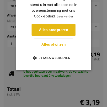
Materiaal: MDF v313
stemt u in met alle cookies in
2X GEGROND
overeenstemming met ons
Cookiebeleid.
Lees verder
Aantal stuks
Alles accepteren
€ 3,19
per stuk
Alles afwijzen
Je hebt gekozen voor maatwerk, de verwachte
levertijd bedraagt 2-4 werkdagen
DETAILS WEERGEVEN
Totaal
incl. BTW
€ 3,19
VOEG TOE AAN WINKELWAGEN