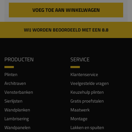
WIJ WORDEN BEOORDEELD MET EEN 8.8
PRODUCTEN
SERVICE
Plinten
Klantenservice
Architraven
Veelgestelde vragen
Vensterbanken
Keuzehulp plinten
Sierlijsten
Gratis proefstalen
Wandplanken
Maatwerk
Lambrisering
Montage
Wandpanelen
Lakken en spuiten
Aanbiedingen
Bezorgkosten en levering
Retourneren
Kadobon