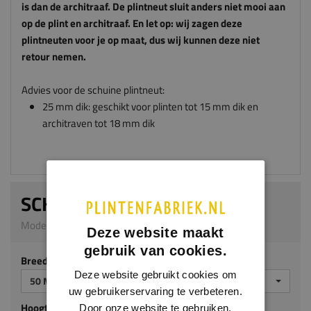
retour nemen.
Advies voor de schuine plintneut:
25 mm dik: geschikt voor plinten tot 15 mm dik en
architraven tot 18 mm dik
SCHUINE PLINTNEUT
Model 0306 | 25 mm dik | MDF v313
Breedte (mm)
50 MM
Deze website maakt
gebruik van cookies.
Hoogte (mm)
70 MM
Deze website gebruikt cookies om
uw gebruikerservaring te verbeteren.
Afwerking
Door onze website te gebruiken,