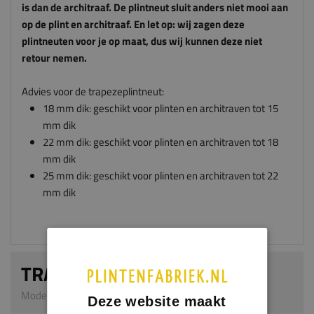
is dan de architraaf. De plintneut sluit anders niet mooi aan
op de plint en architraaf. En let op: wij zagen deze
plintneuten voor je op maat, dus wij kunnen deze niet
retour nemen.
Advies voor de trapezeplintneut:
18 mm dik: geschikt voor plinten en architraven tot 15
mm dik
22 mm dik: geschikt voor plinten en architraven tot 18
mm dik
25 mm dik: geschikt voor plinten en architraven tot 22
mm dik
TRAPEZEPLINTNEUT
Model 0301 | 25 mm dik | MDF v313
Deze website maakt