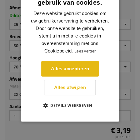
gebruik van cookies.
Afmeting
Deze website gebruikt cookies om
Dikte x breedte x hoogte in millimeters
uw gebruikerservaring te verbeteren.
25 MM DIK
Door onze website te gebruiken,
Breedte (mm)
stemt u in met alle cookies in
overeenstemming met ons
50 MM
Cookiebeleid.
Lees verder
Hoogte (mm)
70 MM
Alles accepteren
Afwerking
Materiaal: MDF v313
Alles afwijzen
2X GEGROND
DETAILS WEERGEVEN
Aantal stuks
€ 3,19
per stuk