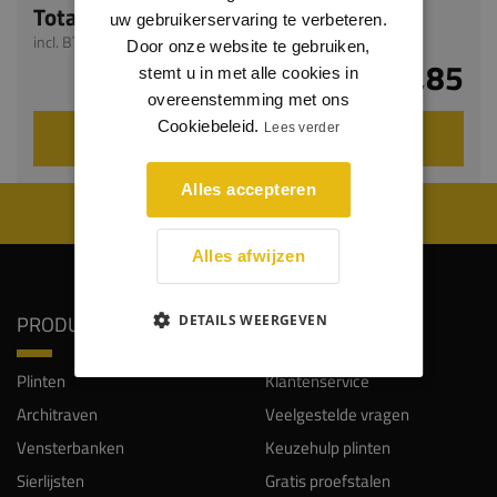
Totaal
uw gebruikerservaring te verbeteren.
incl. BTW
Door onze website te gebruiken,
€ 0,85
stemt u in met alle cookies in
overeenstemming met ons
Cookiebeleid.
Lees verder
VOEG TOE AAN WINKELWAGEN
Alles accepteren
WIJ WORDEN BEOORDEELD MET EEN 8.8
Alles afwijzen
PRODUCTEN
SERVICE
DETAILS WEERGEVEN
Plinten
Klantenservice
Architraven
Veelgestelde vragen
Vensterbanken
Keuzehulp plinten
Sierlijsten
Gratis proefstalen