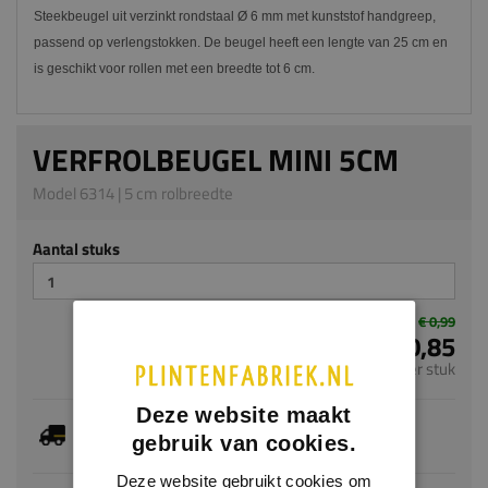
Steekbeugel uit verzinkt rondstaal Ø 6 mm met kunststof handgreep,
passend op verlengstokken. De beugel heeft een lengte van 25 cm en
is geschikt voor rollen met een breedte tot 6 cm.
VERFROLBEUGEL MINI 5CM
Model 6314 | 5 cm rolbreedte
Aantal stuks
€ 0,99
€ 0,85
per stuk
Deze website maakt
Dit artikel is voorradig, de verwachte levertijd
gebruik van cookies.
bedraagt 1-3 werkdagen
Deze website gebruikt cookies om