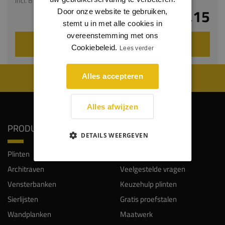
incl. BTW
€ 2,15
Door onze website te gebruiken,
stemt u in met alle cookies in
overeenstemming met ons
VOEG TOE AAN WINKELWAGEN
Cookiebeleid.
Lees verder
WIJ WORDEN BEOORDEELD MET EEN 8.8
Alles accepteren
Alles afwijzen
PRODUCTEN
SERVICE
DETAILS WEERGEVEN
Plinten
Klantenservice
Architraven
Veelgestelde vragen
Vensterbanken
Keuzehulp plinten
Sierlijsten
Gratis proefstalen
Wandplanken
Maatwerk