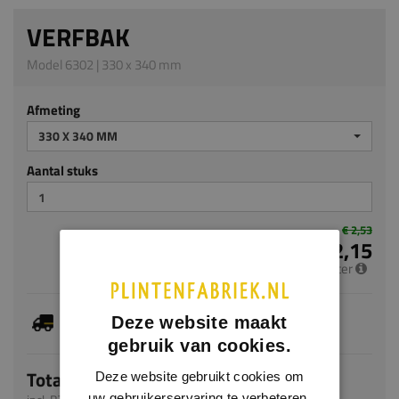
VERFBAK
Model 6302 | 330 x 340 mm
Afmeting
330 X 340 MM
Aantal stuks
€ 2,53
€ 2,15
per meter
Dit artikel is voorradig, de verwachte levertijd
Deze website maakt
bedraagt 1-3 werkdagen
gebruik van cookies.
Totaal
Deze website gebruikt cookies om
uw gebruikerservaring te verbeteren.