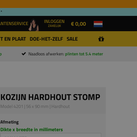
 *
INLOGGEN
€ 0,00
ANTENSERVICE
ZAKELIJK
T EN PLAAT
DOE-HET-ZELF
SALE
p
Naadloos afwerken:
plinten tot 5.4 meter
KOZIJN HARDHOUT STOMP
Model 4201 | 56 x 90 mm | Hardhout
Afmeting
Dikte x breedte in millimeters