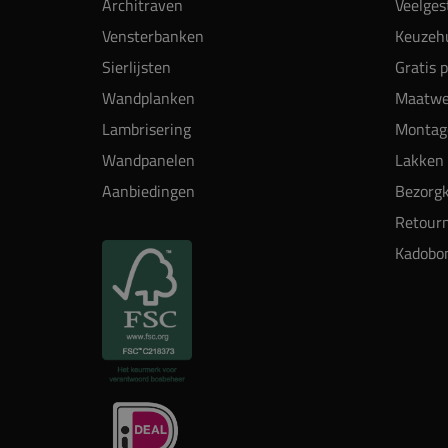
Architraven
Veelges
Vensterbanken
Keuzehu
Sierlijsten
Gratis 
Wandplanken
Maatwe
Lambrisering
Montag
Wandpanelen
Lakken 
Aanbiedingen
Bezorgk
Retour
Kadobo