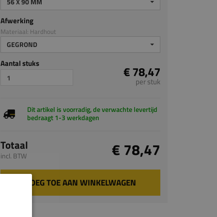
56 X 90 MM
Afwerking
Materiaal: Hardhout
GEGROND
Aantal stuks
€ 78,47
per stuk
Dit artikel is voorradig, de verwachte levertijd
bedraagt 1-3 werkdagen
Totaal
€ 78,47
incl. BTW
VOEG TOE AAN WINKELWAGEN