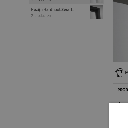
Kozijn Hardhout Zwart...
2 producten
M
PROD
Deze
basis
uit
ho
binne