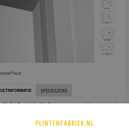
assief hout
UCTINFORMATIE
SPECIFICATIES
witte hardhouten deurkozijnen
vormen een solide en nette
 voor binnendeuren. Het montagekozijn is vervaardigd
ogwaardig hardhout
en speciaal ontworpen voor
stompe
ndeuren
. Dankzij de strakke afwerking en betrouwbare