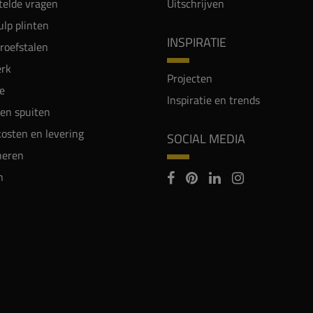
telde vragen
Uitschrijven
lp plinten
INSPIRATIE
proefstalen
rk
Projecten
e
Inspiratie en trends
en spuiten
osten en levering
SOCIAL MEDIA
neren
n