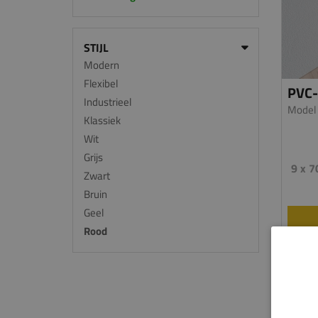
STIJL
Modern
Flexibel
PVC-
Industrieel
Model
Klassiek
Wit
Grijs
9 x 
Zwart
Bruin
Geel
Rood
De kunst