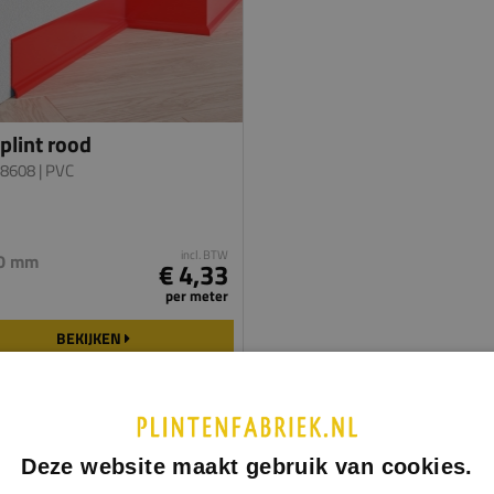
plint rood
 8608
| PVC
incl. BTW
70 mm
€ 4,33
per meter
BEKIJKEN
Deze website maakt gebruik van cookies.
stof plinten in ons assortiment zijn gemaakt van polyvinylchloride (PVC