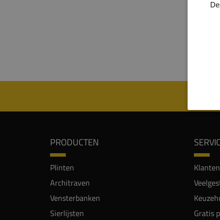
De
plinten 
plinten 
belang is
Je kunt 
PRODUCTEN
SERVI
Plinten
Klanten
Architraven
Veelges
Vensterbanken
Keuzehu
Sierlijsten
Gratis 