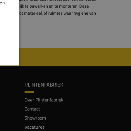
en.
n ze gemakkelijk te bewerken en te monteren. Deze
en met groot materieel, of ruimtes waar hygiëne van
ificeren.
PLINTENFABRIEK
Over Plintenfabriek
Contact
Showroom
Vacatures