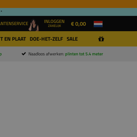
 *
INLOGGEN
€ 0,00
ANTENSERVICE
ZAKELIJK
T EN PLAAT
DOE-HET-ZELF
SALE
p
Naadloos afwerken:
plinten tot 5.4 meter