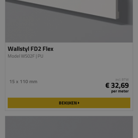
Wallstyl FD2 Flex
Model WS02F
| PU
incl. BTW
15 x 110 mm
€ 32,69
per meter
BEKIJKEN