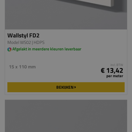
Wallstyl FD2
Model WS02
| HDPS
Afgelakt in meerdere kleuren leverbaar
incl. BTW
15 x 110 mm
€ 13,42
per meter
BEKIJKEN