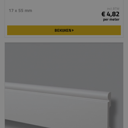
incl. BTW
17 x 55 mm
€ 4,82
per meter
BEKIJKEN