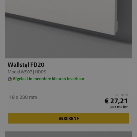
Wallstyl FD20
Model WS07
| HDPS
Afgelakt in meerdere kleuren leverbaar
incl. BTW
18 x 200 mm
€ 27,21
per meter
BEKIJKEN