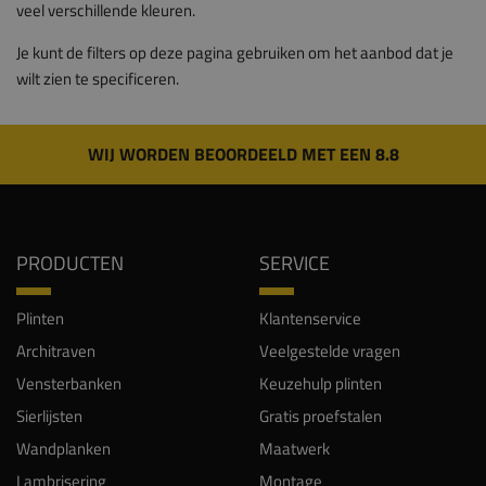
veel verschillende kleuren.
Je kunt de filters op deze pagina gebruiken om het aanbod dat je
wilt zien te specificeren.
WIJ WORDEN BEOORDEELD MET EEN 8.8
PRODUCTEN
SERVICE
Plinten
Klantenservice
Architraven
Veelgestelde vragen
Vensterbanken
Keuzehulp plinten
Sierlijsten
Gratis proefstalen
Wandplanken
Maatwerk
Lambrisering
Montage