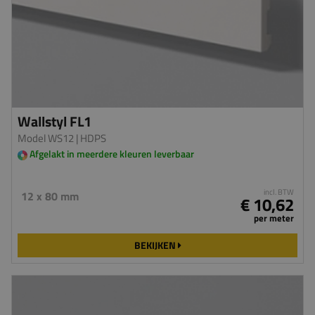
Wallstyl FL1
Model WS12
| HDPS
Afgelakt in meerdere kleuren leverbaar
incl. BTW
12 x 80 mm
€ 10,62
per meter
BEKIJKEN