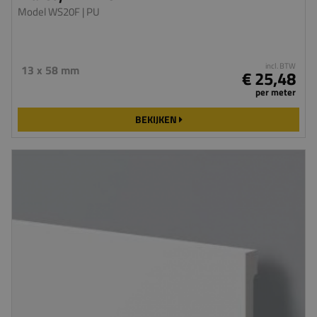
Model WS20F
| PU
incl. BTW
13 x 58 mm
€ 25,48
per meter
BEKIJKEN