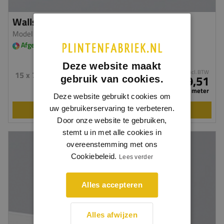
Wallstyl FD7
Model WS04
| HDPS
Afgelakt in meerdere kleuren leverbaar
Deze website maakt
incl. BTW
15 x 70 mm
€ 9,51
gebruik van cookies.
per meter
Deze website gebruikt cookies om
uw gebruikerservaring te verbeteren.
BEKIJKEN
Door onze website te gebruiken,
stemt u in met alle cookies in
overeenstemming met ons
Cookiebeleid.
Lees verder
Alles accepteren
Alles afwijzen