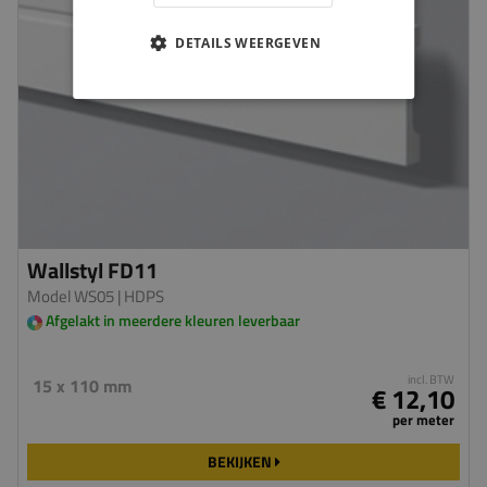
DETAILS WEERGEVEN
Wallstyl FD11
Model WS05
| HDPS
Afgelakt in meerdere kleuren leverbaar
incl. BTW
15 x 110 mm
€ 12,10
per meter
BEKIJKEN