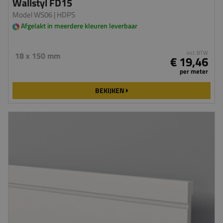
Wallstyl FD15
Model WS06
| HDPS
Afgelakt in meerdere kleuren leverbaar
incl. BTW
18 x 150 mm
€ 19,46
per meter
BEKIJKEN