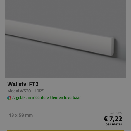
Wallstyl FT2
Model WS20
| HDPS
Afgelakt in meerdere kleuren leverbaar
incl. BTW
13 x 58 mm
€ 7,22
per meter