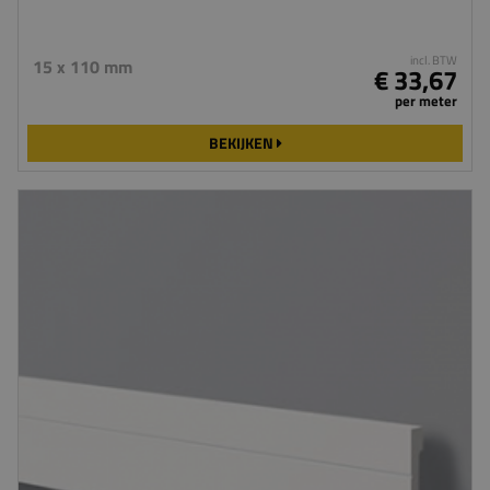
incl. BTW
15 x 110 mm
€ 33,67
per meter
BEKIJKEN