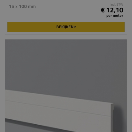
incl. BTW
15 x 100 mm
€ 12,10
per meter
BEKIJKEN