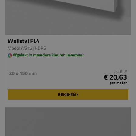
Wallstyl FL4
Model WS15
| HDPS
Afgelakt in meerdere kleuren leverbaar
incl. BTW
20 x 150 mm
€ 20,63
per meter
BEKIJKEN