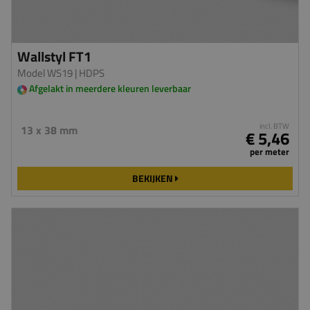
Wallstyl FT1
Model WS19
| HDPS
Afgelakt in meerdere kleuren leverbaar
incl. BTW
13 x 38 mm
€ 5,46
per meter
BEKIJKEN