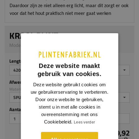
Daardoor zijn ze niet alleen erg licht, maar dit zorgt er ook
voor dat het hout praktisch niet meer gaat werken
KRAAL PLINT
Model 1202 | 18 x 120 mm | Hardhout
Lengte (mm)
Deze website maakt
4200 MM
gebruik van cookies.
Afwerking
Deze website gebruikt cookies om
Materiaal: Hardhout
uw gebruikerservaring te verbeteren.
SPUITPLAMUUR
Door onze website te gebruiken,
stemt u in met alle cookies in
Aantal stuks
overeenstemming met ons
Cookiebeleid.
Lees verder
€ 9,92