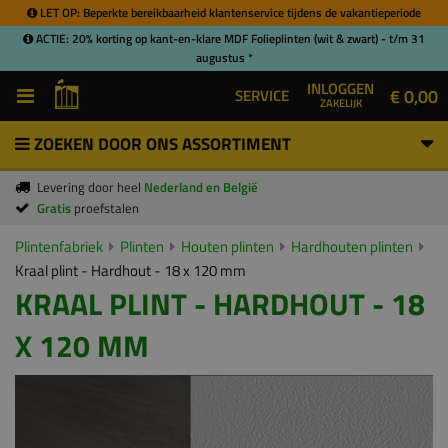
LET OP: Beperkte bereikbaarheid klantenservice tijdens de vakantieperiode
ACTIE: 20% korting op kant-en-klare MDF Folieplinten (wit & zwart) - t/m 31
augustus *
INLOGGEN
€ 0,00
SERVICE
ZAKELIJK
ZOEKEN DOOR ONS ASSORTIMENT
Levering door heel
Nederland en België
Gratis
proefstalen
Plintenfabriek
Plinten
Houten plinten
Hardhouten plinten
Kraal plint - Hardhout - 18 x 120 mm
KRAAL PLINT - HARDHOUT - 18
X 120 MM