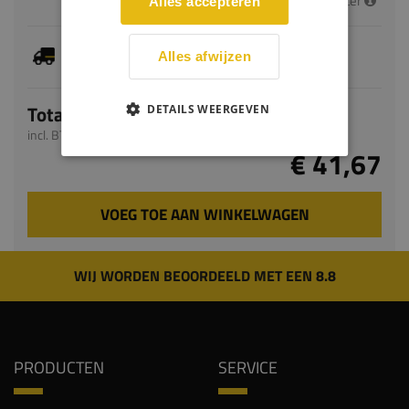
per meter
Alles accepteren
Dit artikel is voorradig, de verwachte levertijd
Alles afwijzen
bedraagt 1-3 werkdagen
Totaal
DETAILS WEERGEVEN
incl. BTW
€ 41,67
VOEG TOE AAN WINKELWAGEN
WIJ WORDEN BEOORDEELD MET EEN 8.8
PRODUCTEN
SERVICE