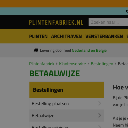
PLINTEN
ARCHITRAVEN
VENSTERBANKEN
Levering door heel
Nederland en België
Plintenfabriek
Klantenservice
Bestellingen
Betaa
BETAALWIJZE
Hoe w
Bestellingen
Bij de P
Bestelling plaatsen
van je be
Betaalwijze
Als je j
Neem hi
Bestelling wijzigen