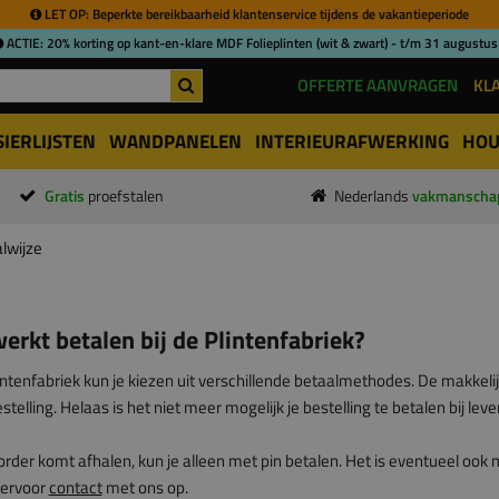
LET OP: Beperkte bereikbaarheid klantenservice tijdens de vakantieperiode
ACTIE: 20% korting op kant-en-klare MDF Folieplinten (wit & zwart) - t/m 31 augustus
OFFERTE AANVRAGEN
KL
SIERLIJSTEN
WANDPANELEN
INTERIEURAFWERKING
HOU
Gratis
proefstalen
Nederlands
vakmanscha
lwijze
erkt betalen bij de Plintenfabriek?
lintenfabriek kun je kiezen uit verschillende betaal­methodes. De makkeli
stelling. Helaas is het niet meer mogelijk je bestelling te betalen bij leve
e order komt afhalen, kun je alleen met pin betalen. Het is eventueel ook 
ervoor
contact
met ons op.