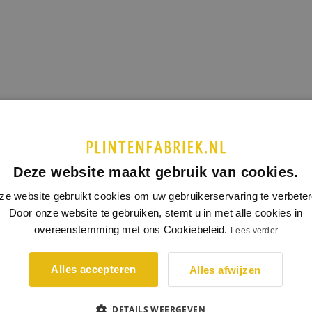
Deze website maakt gebruik van cookies.
ze website gebruikt cookies om uw gebruikerservaring te verbeter
WIJ WORDEN BEOORDEELD MET EEN 8.8
Door onze website te gebruiken, stemt u in met alle cookies in
overeenstemming met ons Cookiebeleid.
Lees verder
CE
NIEUWSBRIEF
Alles accepteren
Alles afwijzen
service
Inschrijven
DETAILS WEERGEVEN