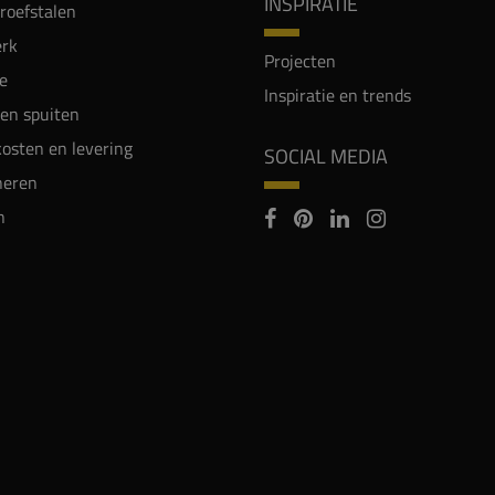
INSPIRATIE
proefstalen
rk
Projecten
e
Inspiratie en trends
en spuiten
osten en levering
SOCIAL MEDIA
neren
n