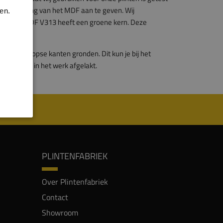
vochtwering van het MDF aan te geven. Wij
en.
 van 75%. MDF V313 heeft een groene kern. Deze
 op de kopse kanten gronden. Dit kun je bij het
a montage in het werk afgelakt.
PLINTENFABRIEK
Over Plintenfabriek
Contact
Showroom