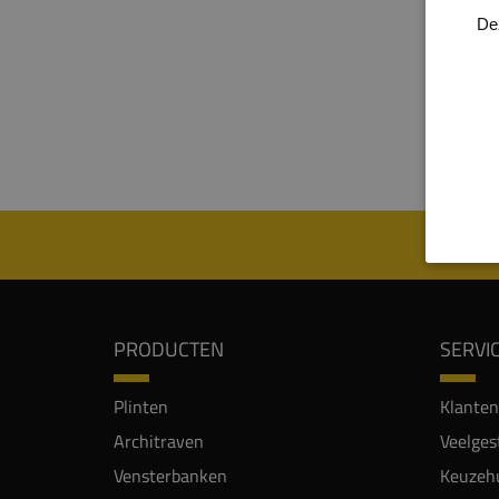
volgens 
De
garander
kleursto
Onze MDF
plaatsen
PRODUCTEN
SERVI
Plinten
Klanten
Architraven
Veelges
Vensterbanken
Keuzehu