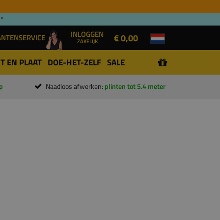
 *
INLOGGEN
€ 0,00
ANTENSERVICE
ZAKELIJK
T EN PLAAT
DOE-HET-ZELF
SALE
p
Naadloos afwerken:
plinten tot 5.4 meter