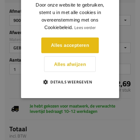
Door onze website te gebruiken,
Afmeting
stemt u in met alle cookies in
900 X 600 X 24 MM
overeenstemming met ons
Cookiebeleid.
Lees verder
Afwerking
Materiaal: Eiken op MDF v313
Alles accepteren
GEBEITST ZG
Aantal stuks
Alles afwijzen
€ 132,69
DETAILS WEERGEVEN
per stuk
Je hebt gekozen voor maatwerk, de verwachte
levertijd bedraagt 10-12 werkdagen
Totaal
incl. BTW