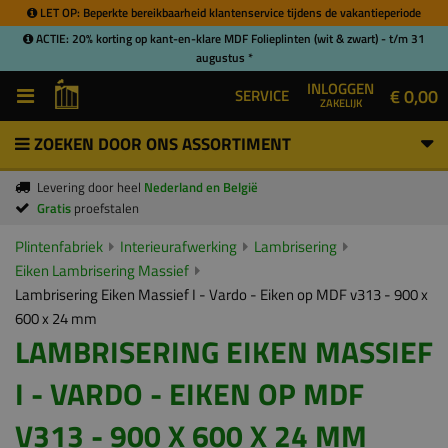
LET OP: Beperkte bereikbaarheid klantenservice tijdens de vakantieperiode
ACTIE: 20% korting op kant-en-klare MDF Folieplinten (wit & zwart) - t/m 31
augustus *
INLOGGEN
€ 0,00
SERVICE
ZAKELIJK
ZOEKEN DOOR ONS ASSORTIMENT
Levering door heel
Nederland en België
Gratis
proefstalen
Plintenfabriek
Interieurafwerking
Lambrisering
Eiken Lambrisering Massief
Lambrisering Eiken Massief I - Vardo - Eiken op MDF v313 - 900 x
600 x 24 mm
LAMBRISERING EIKEN MASSIEF
I - VARDO - EIKEN OP MDF
V313 - 900 X 600 X 24 MM