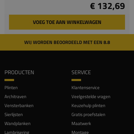
€ 132,69
VOEG TOE AAN WINKELWAGEN
WIJ WORDEN BEOORDEELD MET EEN 8.8
PRODUCTEN
SERVICE
Plinten
Klantenservice
Architraven
Veelgestelde vragen
Vensterbanken
Keuzehulp plinten
Sierlijsten
Gratis proefstalen
Wandplanken
Maatwerk
Lambrisering
Montage