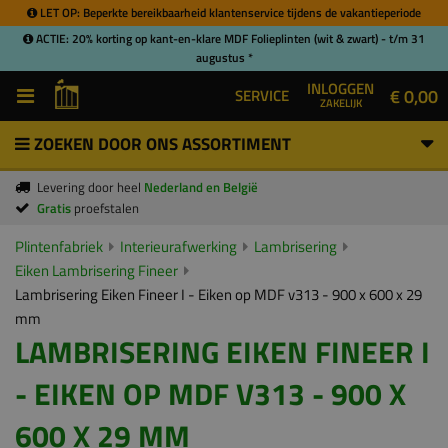
LET OP: Beperkte bereikbaarheid klantenservice tijdens de vakantieperiode
ACTIE: 20% korting op kant-en-klare MDF Folieplinten (wit & zwart) - t/m 31
augustus *
INLOGGEN
€ 0,00
SERVICE
ZAKELIJK
ZOEKEN DOOR ONS ASSORTIMENT
Levering door heel
Nederland en België
Gratis
proefstalen
Plintenfabriek
Interieurafwerking
Lambrisering
Eiken Lambrisering Fineer
Lambrisering Eiken Fineer I - Eiken op MDF v313 - 900 x 600 x 29
mm
LAMBRISERING EIKEN FINEER I
- EIKEN OP MDF V313 - 900 X
600 X 29 MM