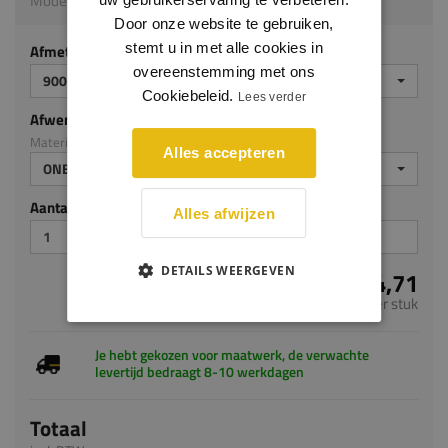
Model 4312 | 900 x 600 x 29 mm | Eiken op MDF v313
Door onze website te gebruiken,
stemt u in met alle cookies in
Afmeting
overeenstemming met ons
900 X 600 X 29 MM
Cookiebeleid.
Lees verder
Afwerking
Materiaal: Eiken op MDF v313
Alles accepteren
ONBEHANDELD
Aantal stuks
Alles afwijzen
DETAILS WEERGEVEN
€ 84,71
per stuk
Je hebt gekozen voor maatwerk, de verwachte
levertijd bedraagt 8-10 werkdagen
Totaal