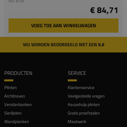
incl. BTW
€ 84,71
VOEG TOE AAN WINKELWAGEN
WIJ WORDEN BEOORDEELD MET EEN 8.8
PRODUCTEN
SERVICE
Plinten
Klantenservice
Architraven
Veelgestelde vragen
Vensterbanken
Keuzehulp plinten
Sierlijsten
Gratis proefstalen
Wandplanken
Maatwerk