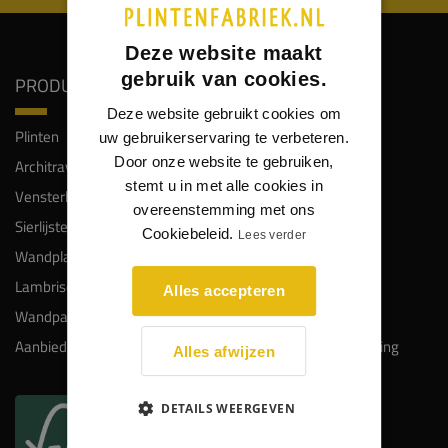
Deze website maakt
gebruik van cookies.
PRODUCTEN
SERVICE
Deze website gebruikt cookies om
Plinten
Klantenservice
uw gebruikerservaring te verbeteren.
Door onze website te gebruiken,
Architraven
Veelgestelde vragen
stemt u in met alle cookies in
Vensterbanken
Keuzehulp plinten
overeenstemming met ons
Sierlijsten
Gratis proefstalen
Cookiebeleid.
Lees verder
Wandplanken
Maatwerk
Lambrisering
Montage
Alles accepteren
Wandpanelen
Lakken en spuiten
Aanbiedingen
Bezorgkosten en levering
Alles afwijzen
Retourneren
Kadobon
DETAILS WEERGEVEN