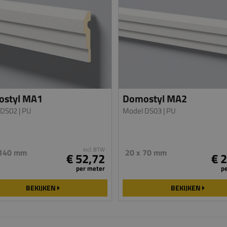
styl MA1
Domostyl MA2
 DS02
| PU
Model DS03
| PU
incl. BTW
 140 mm
20 x 70 mm
€ 52,72
€ 
per meter
p
BEKIJKEN
BEKIJKEN