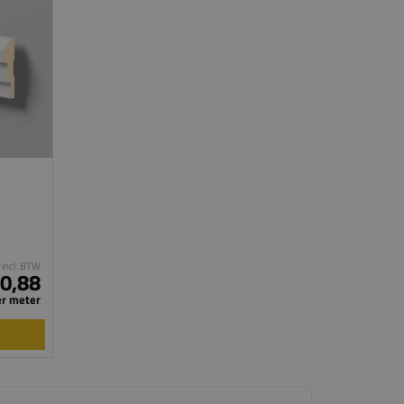
incl. BTW
20,88
er meter