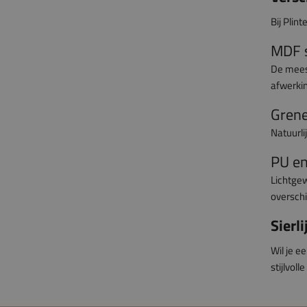
Bij Plint
MDF s
De meest
afwerkin
Grene
Natuurli
PU en
Lichtgew
overschi
Sierl
Wil je e
stijlvol