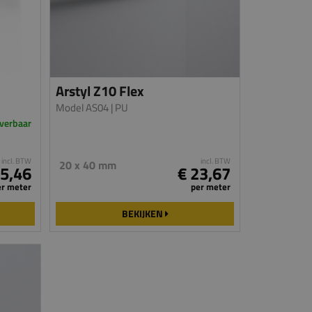
Arstyl Z10 Flex
Model AS04
| PU
everbaar
incl. BTW
incl. BTW
20 x 40 mm
 5,46
€ 23,67
er meter
per meter
BEKIJKEN