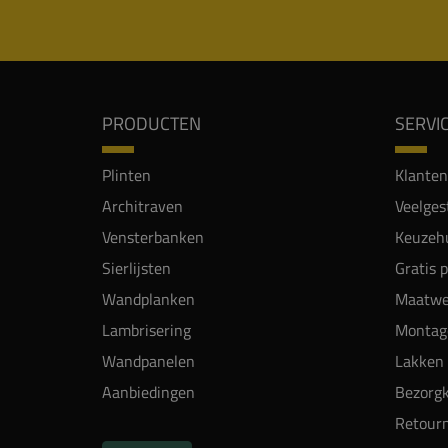
PRODUCTEN
SERVI
Plinten
Klanten
Architraven
Veelges
Vensterbanken
Keuzehu
Sierlijsten
Gratis 
Wandplanken
Maatwe
Lambrisering
Montag
Wandpanelen
Lakken 
Aanbiedingen
Bezorgk
Retour