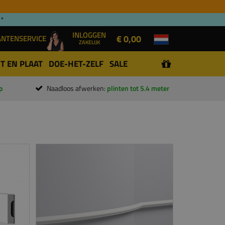
 *
INLOGGEN
€ 0,00
ANTENSERVICE
ZAKELIJK
T EN PLAAT
DOE-HET-ZELF
SALE
p
Naadloos afwerken:
plinten tot 5.4 meter