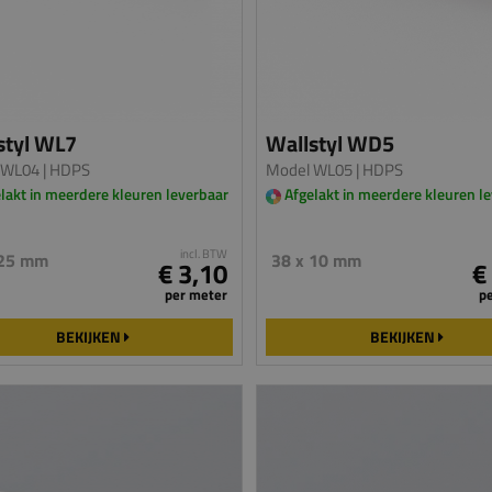
styl WL7
Wallstyl WD5
 WL04
| HDPS
Model WL05
| HDPS
lakt in meerdere kleuren leverbaar
Afgelakt in meerdere kleuren l
incl. BTW
 25 mm
38 x 10 mm
€ 3,10
€
per meter
p
BEKIJKEN
BEKIJKEN