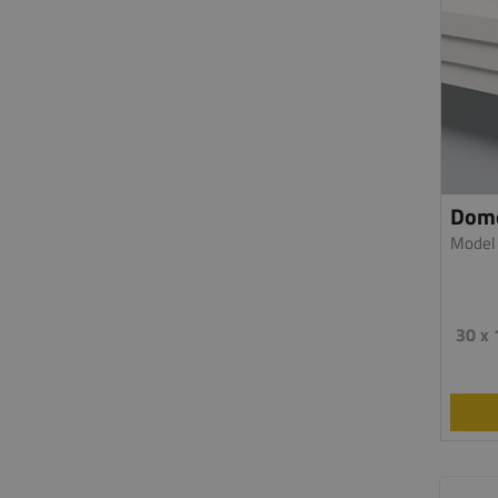
Domo
Model
30 x