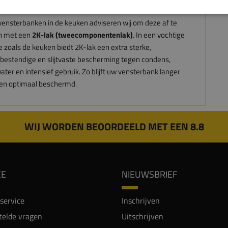
aat van 100mm. Qua diepte kies je dan 50mm meer.
vensterbanken in de keuken adviseren wij om deze af te
n met een
2K-lak (tweecomponentenlak)
. In een vochtige
e zoals de keuken biedt 2K-lak een extra sterke,
bestendige en slijtvaste bescherming tegen condens,
ter en intensief gebruik. Zo blijft uw vensterbank langer
en optimaal beschermd.
WIJ WORDEN BEOORDEELD MET EEN 8.8
CE
NIEUWSBRIEF
service
Inschrijven
telde vragen
Uitschrijven