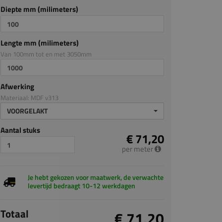
Diepte mm (milimeters)
Lengte mm (milimeters)
Van 100mm tot en met 3050mm
Afwerking
Materiaal: MDF v313
VOORGELAKT
Aantal stuks
€ 71,20
per meter
Je hebt gekozen voor maatwerk, de verwachte
levertijd bedraagt 10-12 werkdagen
Totaal
€ 71,20