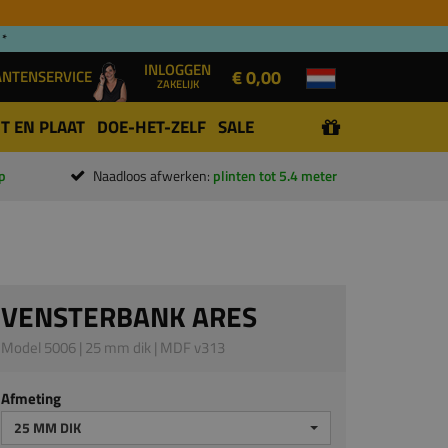
 *
INLOGGEN
€ 0,00
ANTENSERVICE
ZAKELIJK
T EN PLAAT
DOE-HET-ZELF
SALE
p
Naadloos afwerken:
plinten tot 5.4 meter
VENSTERBANK ARES
Model 5006 | 25 mm dik | MDF v313
Afmeting
25 MM DIK