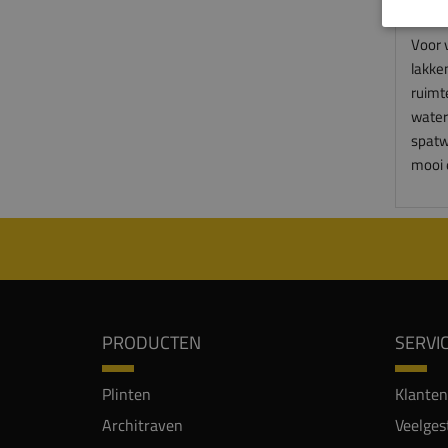
overm
Voor 
lakke
ruimt
water
spatwa
mooi 
PRODUCTEN
SERVI
Plinten
Klanten
Architraven
Veelges