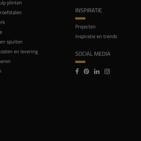
lp plinten
INSPIRATIE
proefstalen
rk
Projecten
e
Inspiratie en trends
en spuiten
osten en levering
SOCIAL MEDIA
neren
n