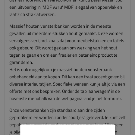
een uitvoering in 'MDF v313'. MDF is egaal van oppervlak en
laat zich strak afwerken.
Massief houten vensterbanken worden in de meeste
gevallen uit meerdere stukken hout gemaakt. Deze worden
vervolgens verlijmd, zoals dat voor meubelstukken en tafels
ook gebeurd. Dit wordt gedaan om werking van het hout
tegen te gaan en om een fraaier en beter eindproduct te
garanderen.
Het is ook mogelijk om je massief houten vensterbank
onbehandeld aan te kopen. Dit kan een fraai accent geven bij
diverse interieurstijlen. Specifieke wensen kun je altijd via een
offerte met ons bespreken. Onder de tab 'aanvragen' in de
bovenste menubalk van de webpagina vind je het formulier.
Onze vensterbanken zijn standaard aan drie zijden
geprofileerd en worden zonder "oortjes" geleverd. Je kunt zelf
bepalen hoe groot de oortjes worden na montage. Wanneer
je bijvoorbeeld oortjes wil van 50mm aan iedere zijde dan