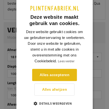
bestel je je vensterbank met een overmaat van 100mm. Qua
diepte kies je dan 50mm meer.
Deze website maakt
gebruik van cookies.
VENSTERBANK TYCHE
Deze website gebruikt cookies om
Model 5008_G | 18 mm dik | Grenen
uw gebruikerservaring te verbeteren.
Door onze website te gebruiken,
Afmeting
stemt u in met alle cookies in
overeenstemming met ons
18 MM DIK
Cookiebeleid.
Lees verder
Diepte mm (milimeters)
Alles accepteren
Lengte mm (milimeters)
Van 100mm tot en met 3050mm
Alles afwijzen
DETAILS WEERGEVEN
Afwerking