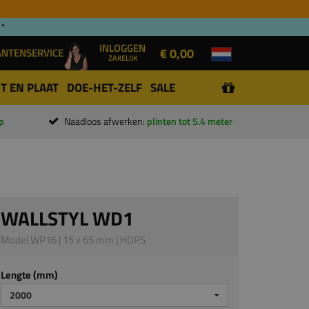
 *
INLOGGEN
€ 0,00
ANTENSERVICE
ZAKELIJK
T EN PLAAT
DOE-HET-ZELF
SALE
p
Naadloos afwerken:
plinten tot 5.4 meter
WALLSTYL WD1
Model WP16 | 15 x 65 mm | HDPS
Lengte (mm)
2000