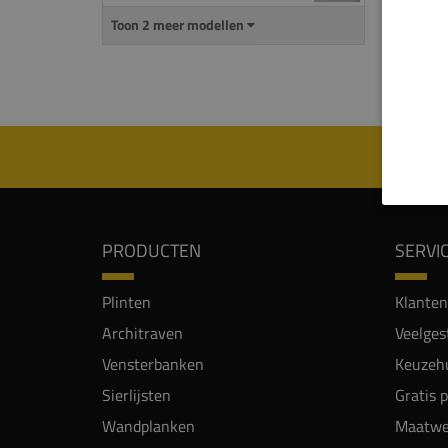
De Wal
Toon 2 meer modellen
moder
Let o
PRODUCTEN
SERVI
Plinten
Klanten
Architraven
Veelges
Vensterbanken
Keuzehu
Sierlijsten
Gratis 
Wandplanken
Maatwe