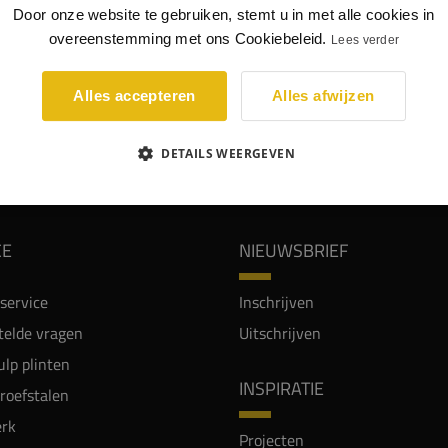
lstyl WD1 is een strakke sierlijst, die goed past in een
Door onze website te gebruiken, stemt u in met alle cookies in
n interieur.
overeenstemming met ons Cookiebeleid.
Lees verder
p: NMC producten lakken wij niet af met een 2k lak.
Alles accepteren
Alles afwijzen
WIJ WORDEN BEOORDEELD MET EEN 8.8
DETAILS WEERGEVEN
CE
NIEUWSBRIEF
service
Inschrijven
telde vragen
Uitschrijven
lp plinten
INSPIRATIE
proefstalen
rk
Projecten