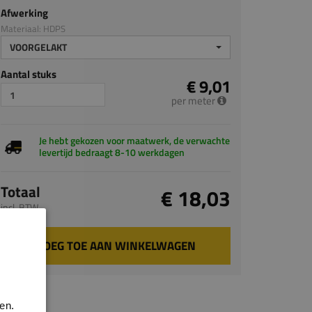
Afwerking
Materiaal: HDPS
VOORGELAKT
Aantal stuks
€ 9,01
per meter
Je hebt gekozen voor maatwerk, de verwachte
levertijd bedraagt 8-10 werkdagen
Totaal
€ 18,03
incl. BTW
VOEG TOE AAN WINKELWAGEN
en.