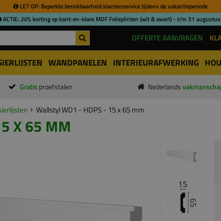
LET OP: Beperkte bereikbaarheid klantenservice tijdens de vakantieperiode
ACTIE: 20% korting op kant-en-klare MDF Folieplinten (wit & zwart) - t/m 31 augustus
OFFERTE AANVRAGEN
KL
SIERLIJSTEN
WANDPANELEN
INTERIEURAFWERKING
HOU
Gratis
proefstalen
Nederlands
vakmanscha
erlijsten
Wallstyl WD1 - HDPS - 15 x 65 mm
15 X 65 MM