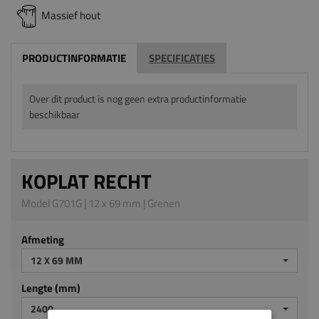
Massief hout
PRODUCTINFORMATIE
SPECIFICATIES
Over dit product is nog geen extra productinformatie
beschikbaar
KOPLAT RECHT
Model G701G | 12 x 69 mm | Grenen
Afmeting
12 X 69 MM
Lengte (mm)
2400