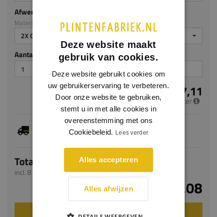
Afwerking
Materiaal: Grenen
2X GEGROND
Deze website maakt
Aantal stuks
gebruik van cookies.
Deze website gebruikt cookies om
uw gebruikerservaring te verbeteren.
€ 7,11
Door onze website te gebruiken,
per meter
stemt u in met alle cookies in
overeenstemming met ons
Dit artikel is voorradig, de verwachte levertijd
Cookiebeleid.
bedraagt 1-3 werkdagen
Lees verder
Totaal
Alles accepteren
incl. BTW
€ 17,08
Alles afwijzen
VOEG TOE AAN WINKELWAGEN
DETAILS WEERGEVEN